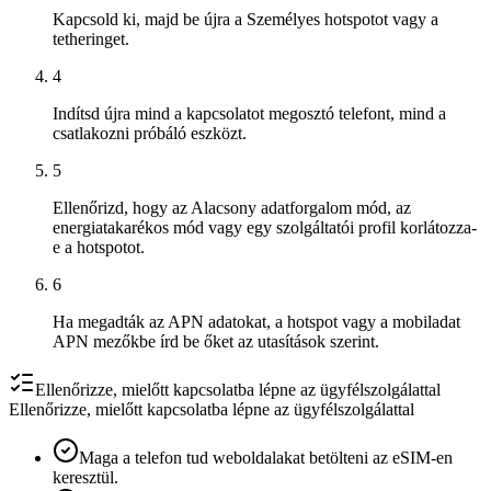
Kapcsold ki, majd be újra a Személyes hotspotot vagy a
tetheringet.
4
Indítsd újra mind a kapcsolatot megosztó telefont, mind a
csatlakozni próbáló eszközt.
5
Ellenőrizd, hogy az Alacsony adatforgalom mód, az
energiatakarékos mód vagy egy szolgáltatói profil korlátozza-
e a hotspotot.
6
Ha megadták az APN adatokat, a hotspot vagy a mobiladat
APN mezőkbe írd be őket az utasítások szerint.
Ellenőrizze, mielőtt kapcsolatba lépne az ügyfélszolgálattal
Ellenőrizze, mielőtt kapcsolatba lépne az ügyfélszolgálattal
Maga a telefon tud weboldalakat betölteni az eSIM-en
keresztül.