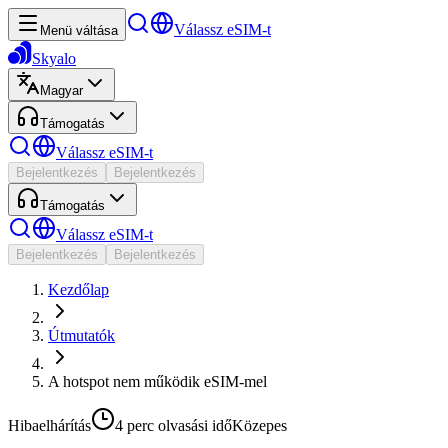
Válassz eSIM-t
Menü váltása
Skyalo
Magyar
Támogatás
Válassz eSIM-t
Bejelentkezés
Bejelentkezés
Támogatás
Válassz eSIM-t
Bejelentkezés
Bejelentkezés
Kezdőlap
Útmutatók
A hotspot nem működik eSIM-mel
Hibaelhárítás
4 perc
olvasási idő
Közepes