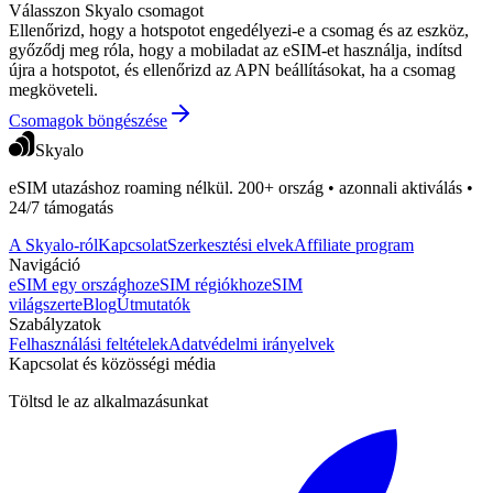
Válasszon Skyalo csomagot
Ellenőrizd, hogy a hotspotot engedélyezi-e a csomag és az eszköz,
győződj meg róla, hogy a mobiladat az eSIM-et használja, indítsd
újra a hotspotot, és ellenőrizd az APN beállításokat, ha a csomag
megköveteli.
Csomagok böngészése
Skyalo
eSIM utazáshoz roaming nélkül. 200+ ország • azonnali aktiválás •
24/7 támogatás
A Skyalo-ról
Kapcsolat
Szerkesztési elvek
Affiliate program
Navigáció
eSIM egy országhoz
eSIM régiókhoz
eSIM
világszerte
Blog
Útmutatók
Szabályzatok
Felhasználási feltételek
Adatvédelmi irányelvek
Kapcsolat és közösségi média
Töltsd le az alkalmazásunkat