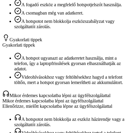
A fogadó eszköz a megfelelő hotspotjelszót használja.
A csomagban még van adatkeret.
A hotspotot nem blokkolja eszközszabályzat vagy
szolgáltatói zárolás.
Gyakorlati tippek
Gyakorlati tippek
A hotspot ugyanazt az adatkeretet használja, mint a
telefon, így a laptopfrissítések gyorsan elhasználhatják az
adatot.
Videohívásokhoz vagy feltöltésekhez hagyd a telefont
töltőn, mert a hotspot gyorsan lemerítheti az akkumulátort.
Mikor érdemes kapcsolatba lépni az ügyfélszolgálattal
Mikor érdemes kapcsolatba lépni az ügyfélszolgálattal
Ellenőrizze, mielőtt kapcsolatba lépne az ügyfélszolgálattal
A hotspotot nem blokkolja az eszköz házirendje vagy a
szolgáltatói zárolás.
Videóhívásokhoz vagy feltöltésekhez tartsd a telefont