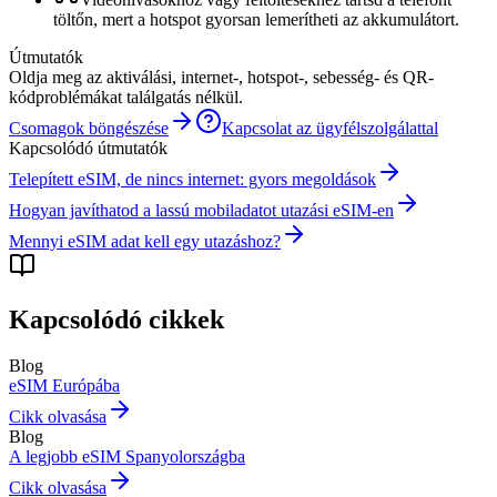
töltőn, mert a hotspot gyorsan lemerítheti az akkumulátort.
Útmutatók
Oldja meg az aktiválási, internet-, hotspot-, sebesség- és QR-
kódproblémákat találgatás nélkül.
Csomagok böngészése
Kapcsolat az ügyfélszolgálattal
Kapcsolódó útmutatók
Telepített eSIM, de nincs internet: gyors megoldások
Hogyan javíthatod a lassú mobiladatot utazási eSIM-en
Mennyi eSIM adat kell egy utazáshoz?
Kapcsolódó cikkek
Blog
eSIM Európába
Cikk olvasása
Blog
A legjobb eSIM Spanyolországba
Cikk olvasása