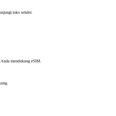
jungi toko seluler.
at Anda mendukung eSIM.
kung.