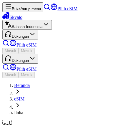
Pilih eSIM
Buka/tutup menu
Skyalo
Bahasa Indonesia
Dukungan
Pilih eSIM
Masuk
Masuk
Dukungan
Pilih eSIM
Masuk
Masuk
Beranda
eSIM
Italia
🇮🇹