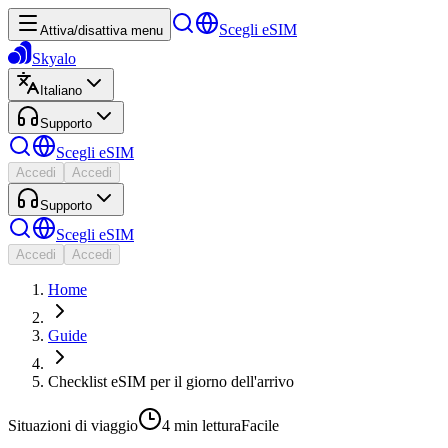
Scegli eSIM
Attiva/disattiva menu
Skyalo
Italiano
Supporto
Scegli eSIM
Accedi
Accedi
Supporto
Scegli eSIM
Accedi
Accedi
Home
Guide
Checklist eSIM per il giorno dell'arrivo
Situazioni di viaggio
4 min
lettura
Facile