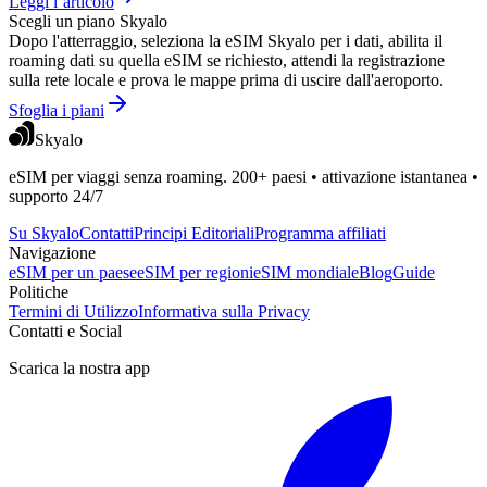
Leggi l’articolo
Scegli un piano Skyalo
Dopo l'atterraggio, seleziona la eSIM Skyalo per i dati, abilita il
roaming dati su quella eSIM se richiesto, attendi la registrazione
sulla rete locale e prova le mappe prima di uscire dall'aeroporto.
Sfoglia i piani
Skyalo
eSIM per viaggi senza roaming. 200+ paesi • attivazione istantanea •
supporto 24/7
Su Skyalo
Contatti
Principi Editoriali
Programma affiliati
Navigazione
eSIM per un paese
eSIM per regioni
eSIM mondiale
Blog
Guide
Politiche
Termini di Utilizzo
Informativa sulla Privacy
Contatti e Social
Scarica la nostra app