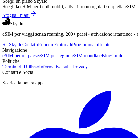
Scegli un piano Skyalo
Scegli la eSIM per i dati mobili, attiva il roaming dati su quella eSI
Sfoglia i piani
Skyalo
eSIM per viaggi senza roaming. 200+ paesi • attivazione istantanea •
Su Skyalo
Contatti
Principi Editoriali
Programma affiliati
Navigazione
eSIM per un paese
eSIM per regioni
eSIM mondiale
Blog
Guide
Politiche
Termini di Utilizzo
Informativa sulla Privacy
Contatti e Social
Scarica la nostra app