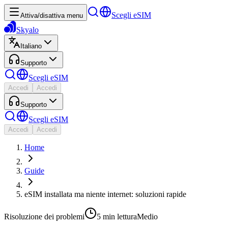
Scegli eSIM
Attiva/disattiva menu
Skyalo
Italiano
Supporto
Scegli eSIM
Accedi
Accedi
Supporto
Scegli eSIM
Accedi
Accedi
Home
Guide
eSIM installata ma niente internet: soluzioni rapide
Risoluzione dei problemi
5 min
lettura
Medio