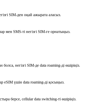
гізгі SIM-ден оңай ажырата аласыз.
лар мен SMS-ті негізгі SIM-ге орнатыңыз.
болса, негізгі SIM-де data roaming-ді өшіріңіз.
р eSIM үшін data roaming-ді қосыңыз.
ра берсе, cellular data switching-ті өшіріңіз.