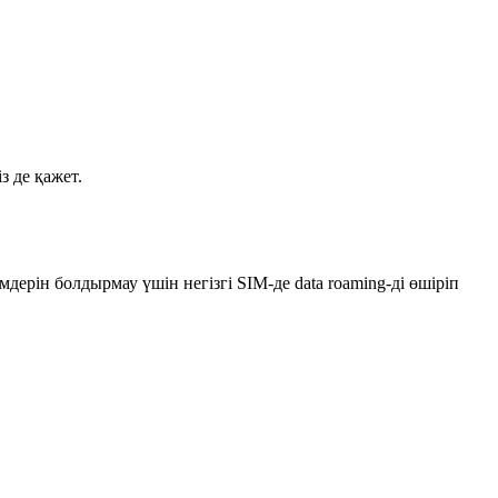
з де қажет.
ерін болдырмау үшін негізгі SIM-де data roaming-ді өшіріп