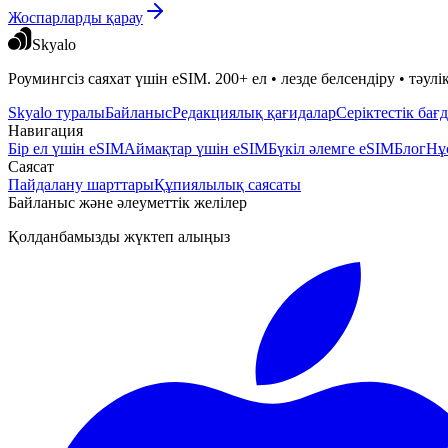
Жоспарларды қарау
Skyalo
Роумингсіз саяхат үшін eSIM. 200+ ел • лезде белсендіру • тәул
Skyalo туралы
Байланыс
Редакциялық қағидалар
Серіктестік бағ
Навигация
Бір ел үшін eSIM
Аймақтар үшін eSIM
Бүкіл әлемге eSIM
Блог
Нұ
Саясат
Пайдалану шарттары
Құпиялылық саясаты
Байланыс және әлеуметтік желілер
Қолданбамызды жүктеп алыңыз