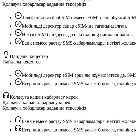
Қолдауға хабарласар алдында тексеріңіз
Телефоныңыз dual SIM немесе eSIM плюс physical SIM
Мобильді деректер сапар eSIM-іне тағайындалған.
Негізгі SIM байқаусызда data roaming пайдаланбайды.
Банк немесе растау SMS-хабарламалары негізгі жолаққа
Пайдалы кеңестер
Пайдалы кеңестер
Мобильді деректер eSIM арқылы жұмыс істесе де, SMS
Егер қоңыраулар немесе SMS қажет болмаса, roaming қа
Қолдауға қашан хабарласу керек
Қолдауға қашан хабарласу керек
Қолдауға хабарласар алдында тексеріңіз
Банк немесе растау SMS-хабарламалары негізгі жолаққа
Егер қоңыраулар немесе SMS қажет болмаса, roaming қа