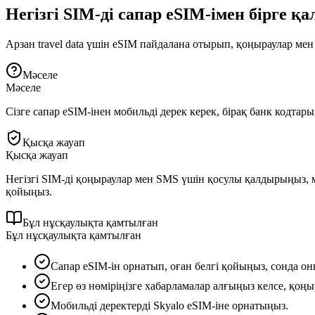
Негізгі SIM-ді сапар eSIM-імен бірге қ
Арзан travel data үшін eSIM пайдалана отырып, қоңыраулар мен
Мәселе
Мәселе
Сізге сапар eSIM-інен мобильді дерек керек, бірақ банк кодтары
Қысқа жауап
Қысқа жауап
Негізгі SIM-ді қоңыраулар мен SMS үшін қосулы қалдырыңыз, мо
қойыңыз.
Бұл нұсқаулықта қамтылған
Бұл нұсқаулықта қамтылған
Сапар eSIM-ін орнатып, оған белгі қойыңыз, сонда он
Егер өз нөміріңізге хабарламалар алғыңыз келсе, қоңы
Мобильді деректерді Skyalo eSIM-іне орнатыңыз.