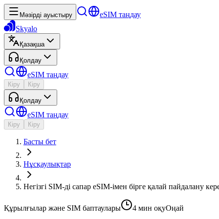
eSIM таңдау
Мәзірді ауыстыру
Skyalo
Қазақша
Қолдау
eSIM таңдау
Кіру
Кіру
Қолдау
eSIM таңдау
Кіру
Кіру
Басты бет
Нұсқаулықтар
Негізгі SIM-ді сапар eSIM-імен бірге қалай пайдалану кер
Құрылғылар және SIM баптаулары
4 мин
оқу
Оңай