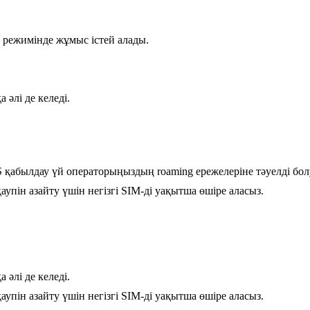
 режимінде жұмыс істей алады.
 әлі де келеді.
 қабылдау үй операторыңыздың roaming ережелеріне тәуелді бо
упін азайту үшін негізгі SIM-ді уақытша өшіре аласыз.
 әлі де келеді.
упін азайту үшін негізгі SIM-ді уақытша өшіре аласыз.