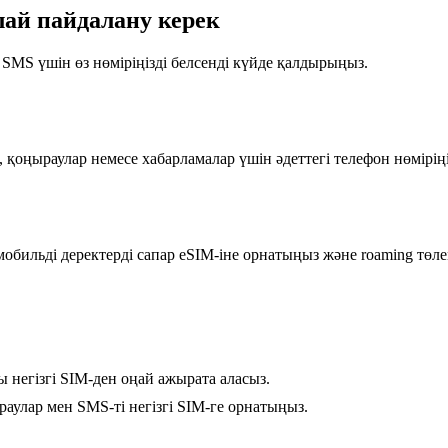
алай пайдалану керек
 SMS үшін өз нөміріңізді белсенді күйде қалдырыңыз.
, қоңыраулар немесе хабарламалар үшін әдеттегі телефон нөміріңі
бильді деректерді сапар eSIM-іне орнатыңыз және roaming төлемд
ы негізгі SIM-ден оңай ажырата аласыз.
раулар мен SMS-ті негізгі SIM-ге орнатыңыз.