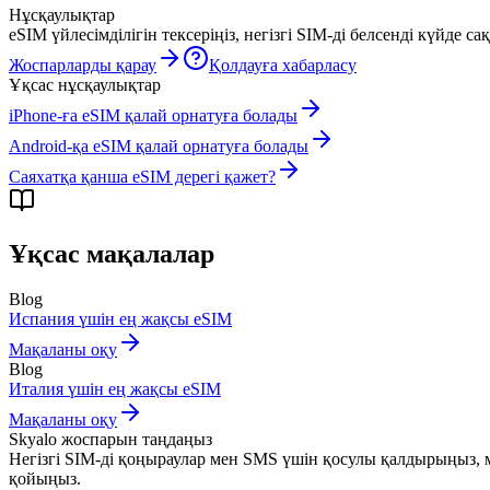
Нұсқаулықтар
eSIM үйлесімділігін тексеріңіз, негізгі SIM-ді белсенді күйде 
Жоспарларды қарау
Қолдауға хабарласу
Ұқсас нұсқаулықтар
iPhone-ға eSIM қалай орнатуға болады
Android-қа eSIM қалай орнатуға болады
Саяхатқа қанша eSIM дерегі қажет?
Ұқсас мақалалар
Blog
Испания үшін ең жақсы eSIM
Мақаланы оқу
Blog
Италия үшін ең жақсы eSIM
Мақаланы оқу
Skyalo жоспарын таңдаңыз
Негізгі SIM-ді қоңыраулар мен SMS үшін қосулы қалдырыңыз, мо
қойыңыз.