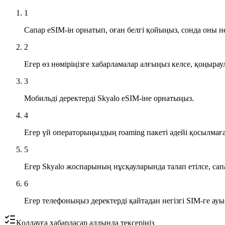
1
Сапар eSIM-ін орнатып, оған белгі қойыңыз, сонда оны не
2
Егер өз нөміріңізге хабарламалар алғыңыз келсе, қоңырау
3
Мобильді деректерді Skyalo eSIM-іне орнатыңыз.
4
Егер үй операторыңыздың roaming пакеті әдейі қосылмаған 
5
Егер Skyalo жоспарының нұсқауларында талап етілсе, сапа
6
Егер телефоныңыз деректерді қайтадан негізгі SIM-ге ауысты
Қолдауға хабарласар алдында тексеріңіз