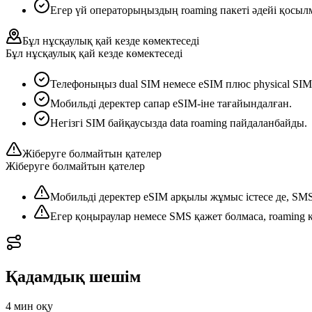
Егер үй операторыңыздың roaming пакеті әдейі қосылмағ
Бұл нұсқаулық қай кезде көмектеседі
Бұл нұсқаулық қай кезде көмектеседі
Телефоныңыз dual SIM немесе eSIM плюс physical SIM
Мобильді деректер сапар eSIM-іне тағайындалған.
Негізгі SIM байқаусызда data roaming пайдаланбайды.
Жіберуге болмайтын қателер
Жіберуге болмайтын қателер
Мобильді деректер eSIM арқылы жұмыс істесе де, SMS
Егер қоңыраулар немесе SMS қажет болмаса, roaming қа
Қадамдық шешім
4 мин
оқу