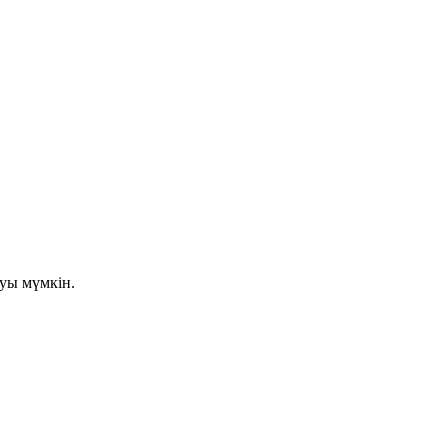
луы мүмкін.