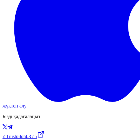
жүктеп алу
Бізді қадағалаңыз
⭐
Trustpilot
4.3
/ 5