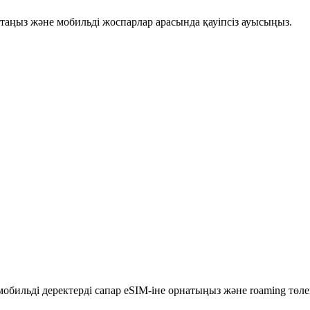
сақтаңыз және мобильді жоспарлар арасында қауіпсіз ауысыңыз.
бильді деректерді сапар eSIM-іне орнатыңыз және roaming төлемд