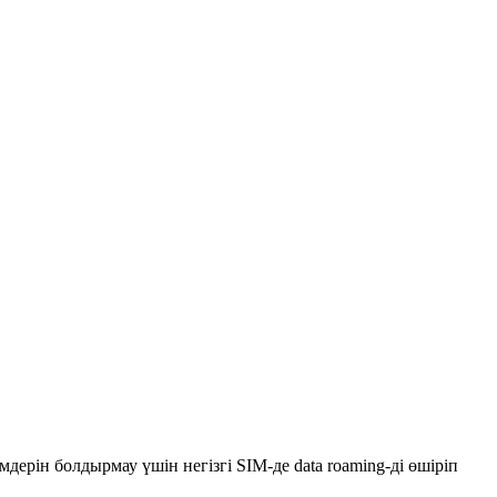
ерін болдырмау үшін негізгі SIM-де data roaming-ді өшіріп