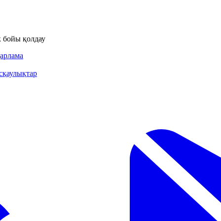
ік бойы қолдау
дарлама
сқаулықтар