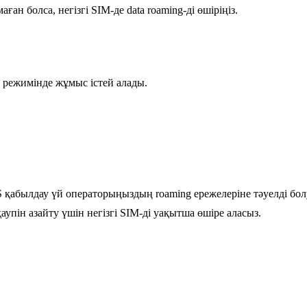
ан болса, негізгі SIM-де data roaming-ді өшіріңіз.
 режимінде жұмыс істей алады.
 қабылдау үй операторыңыздың roaming ережелеріне тәуелді бо
упін азайту үшін негізгі SIM-ді уақытша өшіре аласыз.