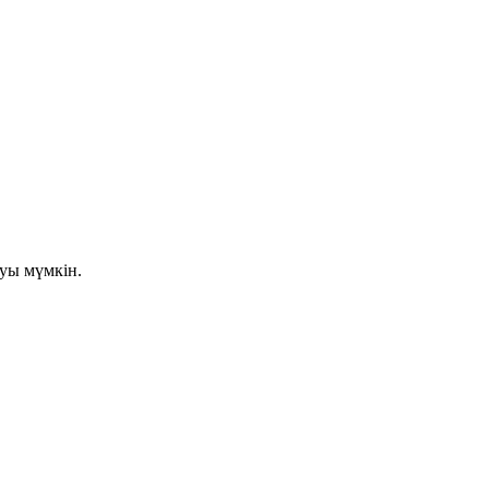
луы мүмкін.