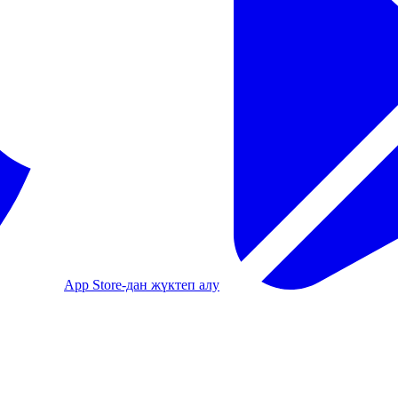
App Store-дан жүктеп алу