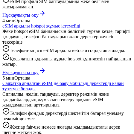
eSIM профилі SIM баптауларында жеке белгімен
жасырылмаған.
Нұсқаулықты оқу
4 мин
Орташа
eSIM арқылы hotspot жұмыс істемейді
Жеке hotspot eSIM байланысын бөліспей тұрған кезде, тарифті
қолдауды, телефон баптауларын және деректер желісін
тексеріңіз.
Телефонның өзі eSIM арқылы веб-сайттарды аша алады.
Қосылатын құрылғы дұрыс hotspot құпиясөзін пайдаланып
жатыр.
Нұсқаулықты оқу
5 мин
Орташа
Саяхатқа арналған eSIM-де баяу мобильді деректерді қалай
түзетуге болады
Сигналды, желіні таңдауды, деректер режимін және
қолданбалардың жұмысын тексеру арқылы eSIM
жылдамдығын арттырыңыз.
Телефон фондық деректерді шектейтін батарея үнемдеу
режимінде емес.
Жоспар fair-use немесе жоғары жылдамдықтағы дерек
шегіне жеткен жоқ.