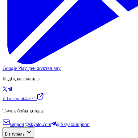
Google Play-ден жүктеп алу
Бізді қадағалаңыз
⭐
Trustpilot
4.3
/ 5
Тәулік бойы қолдау
support@skyalo.com
@SkyaloSupport
Біз туралы