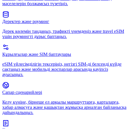
мәселелерін болжамсыз түзетіңіз.
Деректер және роуминг
Дерек көлемін таңдаңыз, трафикті үнемдеңіз және travel eSIM
үшін роумингті дұрыс баптаңыз.
Құрылғылар және SIM баптаулары
eSIM үйлесімділігін тексеріңіз, негізгі SIM-ді белсенді күйде
сақтаңыз және мобильді жоспарлар арасында қауіпсіз
ауысыңыз.
Сапар сценарийлері
Келу күніне, бірнеше ел арқылы маршруттарға, карталарға,
хабар алмасуға және қашықтан жұмысқа арналған байланысқа
дайындалыңыз.