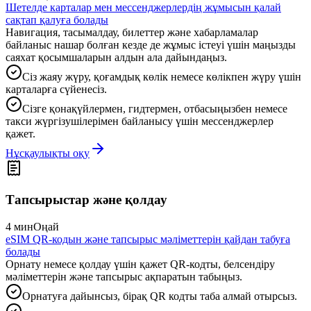
Шетелде карталар мен мессенджерлердің жұмысын қалай
сақтап қалуға болады
Навигация, тасымалдау, билеттер және хабарламалар
байланыс нашар болған кезде де жұмыс істеуі үшін маңызды
саяхат қосымшаларын алдын ала дайындаңыз.
Сіз жаяу жүру, қоғамдық көлік немесе көлікпен жүру үшін
карталарға сүйенесіз.
Сізге қонақүйлермен, гидтермен, отбасыңызбен немесе
такси жүргізушілерімен байланысу үшін мессенджерлер
қажет.
Нұсқаулықты оқу
Тапсырыстар және қолдау
4 мин
Оңай
eSIM QR-кодын және тапсырыс мәліметтерін қайдан табуға
болады
Орнату немесе қолдау үшін қажет QR-кодты, белсендіру
мәліметтерін және тапсырыс ақпаратын табыңыз.
Орнатуға дайынсыз, бірақ QR кодты таба алмай отырсыз.