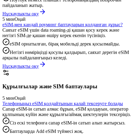
пайдаланып жатыр.
Нұсқаулықты оқу
5 мин
Оңай
eSIM-мен қандай роуминг баптауларын қолданған дұрыс?
Саяхат eSIM үшін data roaming-ді қашан қосу керек және
негізгі SIM-де қашан өшіру керек екенін түсініңіз.
eSIM орнатылған, бірақ мобильді дерек қосылмайды.
Негізгі нөміріңізді қосулы қалдырып, саяхат дерегін eSIM
арқылы пайдаланғыңыз келеді.
Нұсқаулықты оқу
Құрылғылар және SIM баптаулары
5 мин
Оңай
Телефоныңыз eSIM қолдайтынын қалай тексеруге болады
Сапар eSIM-ін сатып алмас бұрын, eSIM қолдауын, оператор
құлпының күйін және құрылғы/аймақ шектеулерін тексеріңіз.
Сіз ескі телефонға сапар eSIM-ін сатып алып жатырсыз.
Баптауларда Add eSIM түймесі жоқ.