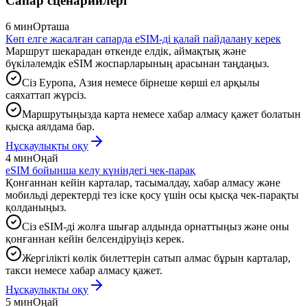
Сапар сценарийлері
6 мин
Орташа
Көп елге жасалған сапарда eSIM-ді қалай пайдалану керек
Маршрут шекарадан өткенде елдік, аймақтық және
бүкіләлемдік eSIM жоспарларының арасынан таңдаңыз.
Сіз Еуропа, Азия немесе бірнеше көрші ел арқылы
саяхаттап жүрсіз.
Маршрутыңызда карта немесе хабар алмасу қажет болатын
қысқа аялдама бар.
Нұсқаулықты оқу
4 мин
Оңай
eSIM бойынша келу күніндегі чек-парақ
Қонғаннан кейін карталар, тасымалдау, хабар алмасу және
мобильді деректерді тез іске қосу үшін осы қысқа чек-парақты
қолданыңыз.
Сіз eSIM-ді жолға шығар алдында орнаттыңыз және оны
қонғаннан кейін белсендіруіңіз керек.
Жергілікті көлік билеттерін сатып алмас бұрын карталар,
такси немесе хабар алмасу қажет.
Нұсқаулықты оқу
5 мин
Оңай