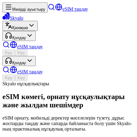
eSIM таңдау
Мәзірді ауыстыру
Skyalo
Қазақша
Қолдау
eSIM таңдау
Кіру
Кіру
Қолдау
eSIM таңдау
Кіру
Кіру
Skyalo нұсқаулықтары
eSIM көмегі, орнату нұсқаулықтары
және жылдам шешімдер
eSIM орнату, мобильді деректер мәселелерін түзету, дұрыс
жоспарды таңдау және сапарда байланыста болу үшін Skyalo-
ның практикалық нұсқаулық орталығы.