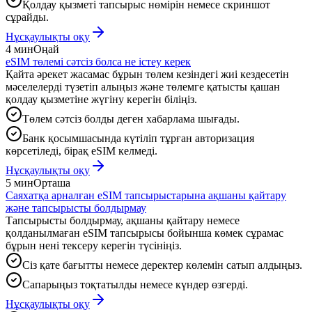
Қолдау қызметі тапсырыс нөмірін немесе скриншот
сұрайды.
Нұсқаулықты оқу
4 мин
Оңай
eSIM төлемі сәтсіз болса не істеу керек
Қайта әрекет жасамас бұрын төлем кезіндегі жиі кездесетін
мәселелерді түзетіп алыңыз және төлемге қатысты қашан
қолдау қызметіне жүгіну керегін біліңіз.
Төлем сәтсіз болды деген хабарлама шығады.
Банк қосымшасында күтіліп тұрған авторизация
көрсетіледі, бірақ eSIM келмеді.
Нұсқаулықты оқу
5 мин
Орташа
Саяхатқа арналған eSIM тапсырыстарына ақшаны қайтару
және тапсырысты болдырмау
Тапсырысты болдырмау, ақшаны қайтару немесе
қолданылмаған eSIM тапсырысы бойынша көмек сұрамас
бұрын нені тексеру керегін түсініңіз.
Сіз қате бағытты немесе деректер көлемін сатып алдыңыз.
Сапарыңыз тоқтатылды немесе күндер өзгерді.
Нұсқаулықты оқу