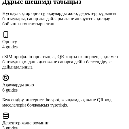
Дұрыс шешімді табыңыз
Нұсқаулықтар орнату, ақауларды жою, деректер, құрылғы
баптаулары, сапар жағдайлары және аккаунтты қолдау
бойынша топтастырылған.
Орнату
4 guides
eSIM профилін орнатыңыз, QR кодты сканерлеңіз, қолмен
баптауды қолданыңыз және сапарға дейін белсендіруге
дайындалыңыз.
Ақауларды жою
6 guides
Белсендіру, интернет, hotspot, жылдамдық және QR код
мәселелерін болжамсыз түзетіңіз.
Деректер және роуминг
3 guides