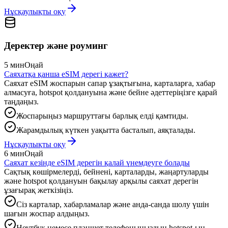
Нұсқаулықты оқу
Деректер және роуминг
5 мин
Оңай
Саяхатқа қанша eSIM дерегі қажет?
Саяхат eSIM жоспарын сапар ұзақтығына, карталарға, хабар
алмасуға, hotspot қолдануына және бейне әдеттеріңізге қарай
таңдаңыз.
Жоспарыңыз маршруттағы барлық елді қамтиды.
Жарамдылық күткен уақытта басталып, аяқталады.
Нұсқаулықты оқу
6 мин
Оңай
Саяхат кезінде eSIM дерегін қалай үнемдеуге болады
Сақтық көшірмелерді, бейнені, карталарды, жаңартуларды
және hotspot қолдануын бақылау арқылы саяхат дерегін
ұзағырақ жеткізіңіз.
Сіз карталар, хабарламалар және анда-санда шолу үшін
шағын жоспар алдыңыз.
Ноутбук немесе планшет телефоныңыздың hotspot-ын