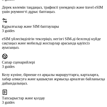
Дерек көлемін таңдаңыз, трафикті үнемдеңіз және travel eSIM
үшін роумингті дұрыс баптаңыз.
Құрылғылар және SIM баптаулары
3 guides
eSIM үйлесімділігін тексеріңіз, негізгі SIM-ді белсенді күйде
сақтаңыз және мобильді жоспарлар арасында қауіпсіз
ауысыңыз.
Сапар сценарийлері
3 guides
Келу күніне, бірнеше ел арқылы маршруттарға, карталарға,
хабар алмасуға және қашықтан жұмысқа арналған байланысқа
дайындалыңыз.
Тапсырыстар және қолдау
3 guides