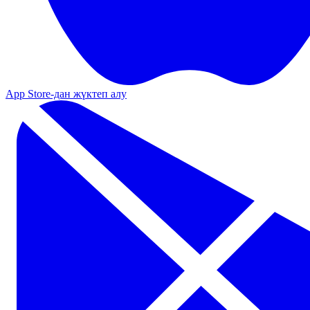
App Store-дан жүктеп алу