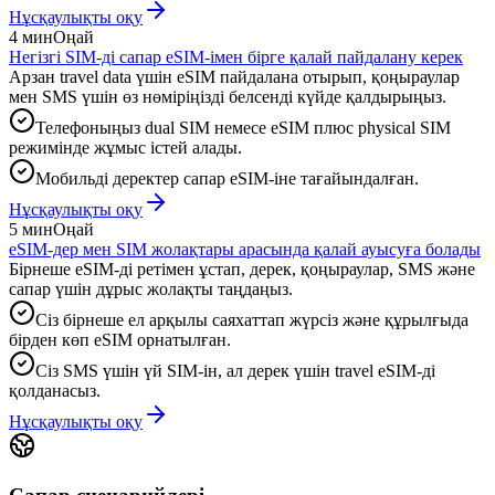
Нұсқаулықты оқу
4 мин
Оңай
Негізгі SIM-ді сапар eSIM-імен бірге қалай пайдалану керек
Арзан travel data үшін eSIM пайдалана отырып, қоңыраулар
мен SMS үшін өз нөміріңізді белсенді күйде қалдырыңыз.
Телефоныңыз dual SIM немесе eSIM плюс physical SIM
режимінде жұмыс істей алады.
Мобильді деректер сапар eSIM-іне тағайындалған.
Нұсқаулықты оқу
5 мин
Оңай
eSIM-дер мен SIM жолақтары арасында қалай ауысуға болады
Бірнеше eSIM-ді ретімен ұстап, дерек, қоңыраулар, SMS және
сапар үшін дұрыс жолақты таңдаңыз.
Сіз бірнеше ел арқылы саяхаттап жүрсіз және құрылғыда
бірден көп eSIM орнатылған.
Сіз SMS үшін үй SIM-ін, ал дерек үшін travel eSIM-ді
қолданасыз.
Нұсқаулықты оқу