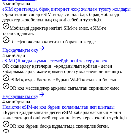
5 мин
Орташа
eSIM орнатылды, бірақ интернет жоқ: жылдам түзету жолдары
Орнатылған сапар eSIM-ында сигнал бар, бірақ мобильді
деректер жоқ болуының ең жиі себебін түзетіңіз.
Мобильді деректер негізгі SIM-ге емес, eSIM-ге
тағайындалған.
Телефон жоспар қамтитын баратын жерде.
Нұсқаулықты оқу
4 мин
Оңай
eSIM QR коды жұмыс істемейді: нені тексеру керек
QR сканерлеу қателерін, «қолданылып қойған» деген
хабарламаларды және қолмен орнату мәселелерін шешіңіз.
eSIM қосуды бастамас бұрын Wi-Fi қосылған болсын.
QR код мессенджер арқылы сығылған скриншот емес.
Нұсқаулықты оқу
4 мин
Орташа
Неліктен eSIM-де код бұрын қолданылған деп шығады
«Бұрын қолданылған» деген eSIM хабарламасының мәнін
және ештеңені өшірмей тұрып не істеу керек екенін түсініңіз.
QR код бұрын басқа құрылғыда сканерленбеген.