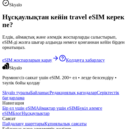
Skyalo
Нұсқаулықтан кейін travel eSIM керек
пе?
Елдік, аймақтық және әлемдік жоспарларды салыстырып,
eSIM-ді жолға шығар алдында немесе қонғаннан кейін бірден
орнатыңыз.
eSIM жоспарларын қарау
Қолдауға хабарласу
Skyalo
Роумингсіз саяхат үшін eSIM. 200+ ел • лезде белсендіру •
тәулік бойы қолдау
Skyalo туралы
Байланыс
Редакциялық қағидалар
Серіктестік
бағдарлама
Навигация
Бір ел үшін eSIM
Аймақтар үшін eSIM
Бүкіл әлемге
eSIM
Блог
Нұсқаулықтар
Саясат
Пайдалану шарттары
Құпиялылық саясаты
Байланыс және әлеуметтік желілер