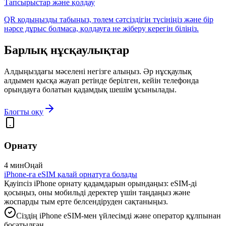
Тапсырыстар және қолдау
QR кодыңызды табыңыз, төлем сәтсіздігін түсініңіз және бір
нәрсе дұрыс болмаса, қолдауға не жіберу керегін біліңіз.
Барлық нұсқаулықтар
Алдыңыздағы мәселені негізге алыңыз. Әр нұсқаулық
алдымен қысқа жауап ретінде берілген, кейін телефонда
орындауға болатын қадамдық шешім ұсынылады.
Блогты оқу
Орнату
4 мин
Оңай
iPhone-ға eSIM қалай орнатуға болады
Қауіпсіз iPhone орнату қадамдарын орындаңыз: eSIM-ді
қосыңыз, оны мобильді деректер үшін таңдаңыз және
жоспарды тым ерте белсендіруден сақтаныңыз.
Сіздің iPhone eSIM-мен үйлесімді және оператор құлпынан
босатылған.