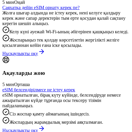
5 мин
Оңай
Саяхатқа дейін eSIM орнату керек пе?
Жолға шығар алдында не істеу керек, нені келуге қалдыру
керек және сапар деректерін тым ерте қосудан қалай сақтану
керегін шешіп алыңыз.
Келу күні әуежай Wi‑Fi-ының әбігерінен қашқыңыз келеді.
Жоспарыңыз тек қолдау көрсетілетін жергілікті желіге
қосылғаннан кейін ғана іске қосылады.
Нұсқаулықты оқу
Ақауларды жою
5 мин
Орташа
eSIM белсендірілмесе не істеу керек
eSIM орнатылған, бірақ күту күйінде, белсендіруде немесе
ажыратылған күйде тұрғанда осы тексеру тізімін
пайдаланыңыз.
Сіз жоспар қамту аймағының ішіндесіз.
Жоспардың жарамдылық мерзімі аяқталмаған.
Нұсқаулықты оқу