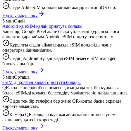
Сізде Add eSIM қолдайтындай жаңартылған iOS бар.
Нұсқаулықты оқу
5 мин
Оңай
Android-қа eSIM қалай орнатуға болады
Samsung, Google Pixel және басқа үйлесімді құрылғыларға
арналған қарапайым Android eSIM орнату тексеру тізімі.
Құрылғы сіздің аймағыңызда eSIM қолдайды және
операторға байланбаған.
Сіздің Android нұсқаңызда eSIM немесе SIM manager
баптаулары бар.
Нұсқаулықты оқу
5 мин
Орташа
eSIM-ді қолмен қалай орнатуға болады
QR-код сканерленбесе немесе қасыңызда тек бір құрылғы
болса, eSIM-ді қолмен белсендіру мәліметтерін пайдаланыңыз.
Сізде тек бір телефон бар және QR-кодты басқа экранда
көрсете алмайсыз.
Камера QR-кодқа фокус жасай алмайды немесе үнемі
сканерлеу қатесін көрсетеді.
Нұсқаулықты оқу