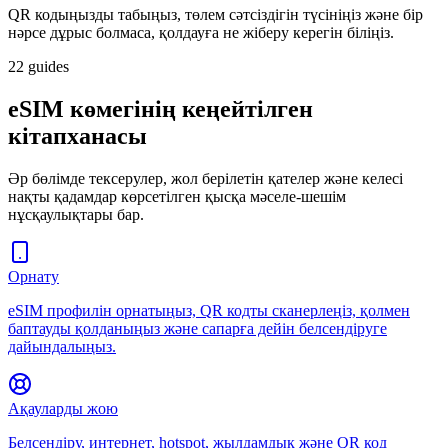
QR кодыңызды табыңыз, төлем сәтсіздігін түсініңіз және бір
нәрсе дұрыс болмаса, қолдауға не жіберу керегін біліңіз.
22 guides
eSIM көмегінің кеңейтілген
кітапханасы
Әр бөлімде тексерулер, жол берілетін қателер және келесі
нақты қадамдар көрсетілген қысқа мәселе-шешім
нұсқаулықтары бар.
Орнату
eSIM профилін орнатыңыз, QR кодты сканерлеңіз, қолмен
баптауды қолданыңыз және сапарға дейін белсендіруге
дайындалыңыз.
Ақауларды жою
Белсендіру, интернет, hotspot, жылдамдық және QR код