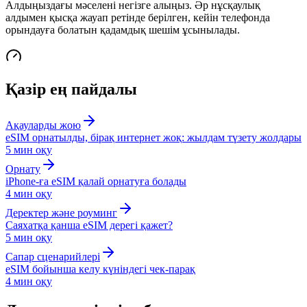
Алдыңыздағы мәселені негізге алыңыз. Әр нұсқаулық
алдымен қысқа жауап ретінде берілген, кейін телефонда
орындауға болатын қадамдық шешім ұсынылады.
Қазір ең пайдалы
Ақауларды жою
eSIM орнатылды, бірақ интернет жоқ: жылдам түзету жолдары
5 мин
оқу
Орнату
iPhone-ға eSIM қалай орнатуға болады
4 мин
оқу
Деректер және роуминг
Саяхатқа қанша eSIM дерегі қажет?
5 мин
оқу
Сапар сценарийлері
eSIM бойынша келу күніндегі чек-парақ
4 мин
оқу