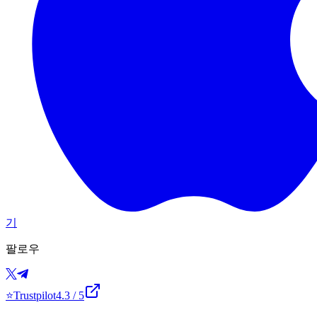
기
팔로우
⭐
Trustpilot
4.3
/ 5