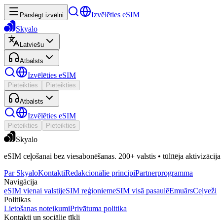
Izvēlēties eSIM
Pārslēgt izvēlni
Skyalo
Latviešu
Atbalsts
Izvēlēties eSIM
Pieteikties
Pieteikties
Atbalsts
Izvēlēties eSIM
Pieteikties
Pieteikties
Skyalo
eSIM ceļošanai bez viesabonēšanas. 200+ valstis • tūlītēja aktivizācija 
Par Skyalo
Kontakti
Redakcionālie principi
Partnerprogramma
Navigācija
eSIM vienai valstij
eSIM reģioniem
eSIM visā pasaulē
Emuārs
Ceļveži
Politikas
Lietošanas noteikumi
Privātuma politika
Kontakti un sociālie tīkli