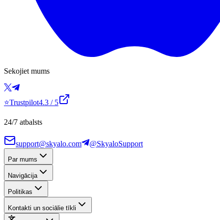
Sekojiet mums
⭐
Trustpilot
4.3
/ 5
24/7 atbalsts
support@skyalo.com
@SkyaloSupport
Par mums
Navigācija
Politikas
Kontakti un sociālie tīkli