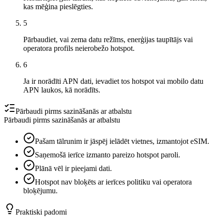
kas mēģina pieslēgties.
5
Pārbaudiet, vai zema datu režīms, enerģijas taupītājs vai
operatora profils neierobežo hotspot.
6
Ja ir norādīti APN dati, ievadiet tos hotspot vai mobilo datu
APN laukos, kā norādīts.
Pārbaudi pirms sazināšanās ar atbalstu
Pārbaudi pirms sazināšanās ar atbalstu
Pašam tālrunim ir jāspēj ielādēt vietnes, izmantojot eSIM.
Saņemošā ierīce izmanto pareizo hotspot paroli.
Plānā vēl ir pieejami dati.
Hotspot nav bloķēts ar ierīces politiku vai operatora
bloķējumu.
Praktiski padomi