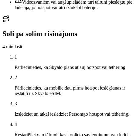
Videozvaniem vai augšupielādēm turi tālruni pieslēgtu pie
lādētāja, jo hotspot var ātri iztukšot bateriju.
Soli pa solim risinājums
4 min
lasīt
1
Pārliecinieties, ka Skyalo plāns atļauj hotspot vai tethering.
2
Pārliecinieties, ka mobilie dati pirms hotspot ieslēgšanas ir
iestatīti uz Skyalo eSIM.
3
Izslēdziet un atkal ieslēdziet Personīgo hotspot vai tethering.
4
Restartējiet gan tālruni, kas koplieto savienojumu, gan ierīci,