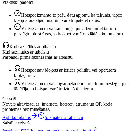
Praktiski padomi
Hotspot izmanto to pašu datu apjomu kā tālrunis, tāpēc
klēpjdatora atjauninājumi var ātri patērēt datus.
Videozvaniem vai failu augšupielādēm turiet tālruni
pieslēgtu pie strāvas, jo hotspot var ātri izlādēt akumulatoru.
Kad sazināties ar atbalstu
Kad sazināties ar atbalstu
Pārbaudi pirms sazināšanās ar atbalstu
Hotspot nav bloķēts ar ierīces politiku vai operatora
bloķējumu.
Videozvaniem vai augšupielādēm turi tālruni pieslēgtu pie
lādētāja, jo hotspot var ātri iztukšot bateriju.
Ceļveži
Novērs aktivizācijas, interneta, hotspot, ātruma un QR koda
problēmas bez minēšanas.
Aplūkot plānus
Sazināties ar atbalstu
Saistītie ceļveži
Instalēts eSIM, bet nav interneta: ātrie risinājumi