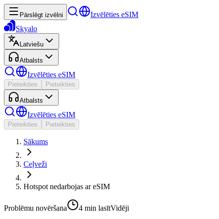
Izvēlēties eSIM
Pārslēgt izvēlni
Skyalo
Latviešu
Atbalsts
Izvēlēties eSIM
Pieteikties
Pieteikties
Atbalsts
Izvēlēties eSIM
Pieteikties
Pieteikties
Sākums
Ceļveži
Hotspot nedarbojas ar eSIM
Problēmu novēršana
4 min
lasīt
Vidēji