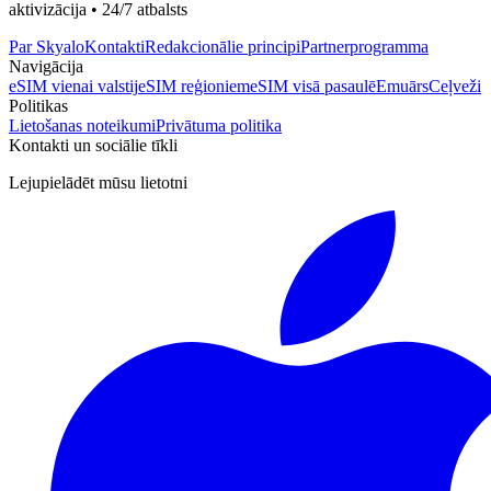
aktivizācija • 24/7 atbalsts
Par Skyalo
Kontakti
Redakcionālie principi
Partnerprogramma
Navigācija
eSIM vienai valstij
eSIM reģioniem
eSIM visā pasaulē
Emuārs
Ceļveži
Politikas
Lietošanas noteikumi
Privātuma politika
Kontakti un sociālie tīkli
Lejupielādēt mūsu lietotni