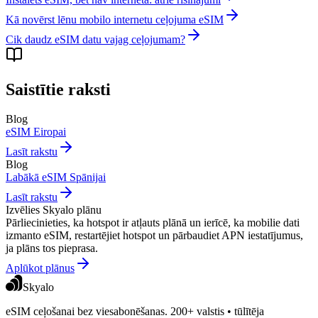
Kā novērst lēnu mobilo internetu ceļojuma eSIM
Cik daudz eSIM datu vajag ceļojumam?
Saistītie raksti
Blog
eSIM Eiropai
Lasīt rakstu
Blog
Labākā eSIM Spānijai
Lasīt rakstu
Izvēlies Skyalo plānu
Pārliecinieties, ka hotspot ir atļauts plānā un ierīcē, ka mobilie dati
izmanto eSIM, restartējiet hotspot un pārbaudiet APN iestatījumus,
ja plāns tos pieprasa.
Aplūkot plānus
Skyalo
eSIM ceļošanai bez viesabonēšanas. 200+ valstis • tūlītēja