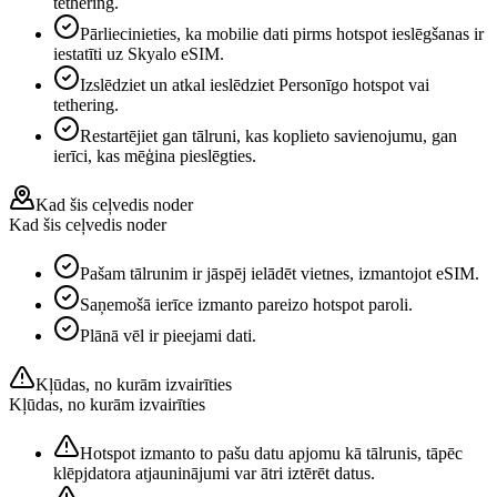
tethering.
Pārliecinieties, ka mobilie dati pirms hotspot ieslēgšanas ir
iestatīti uz Skyalo eSIM.
Izslēdziet un atkal ieslēdziet Personīgo hotspot vai
tethering.
Restartējiet gan tālruni, kas koplieto savienojumu, gan
ierīci, kas mēģina pieslēgties.
Kad šis ceļvedis noder
Kad šis ceļvedis noder
Pašam tālrunim ir jāspēj ielādēt vietnes, izmantojot eSIM.
Saņemošā ierīce izmanto pareizo hotspot paroli.
Plānā vēl ir pieejami dati.
Kļūdas, no kurām izvairīties
Kļūdas, no kurām izvairīties
Hotspot izmanto to pašu datu apjomu kā tālrunis, tāpēc
klēpjdatora atjauninājumi var ātri iztērēt datus.