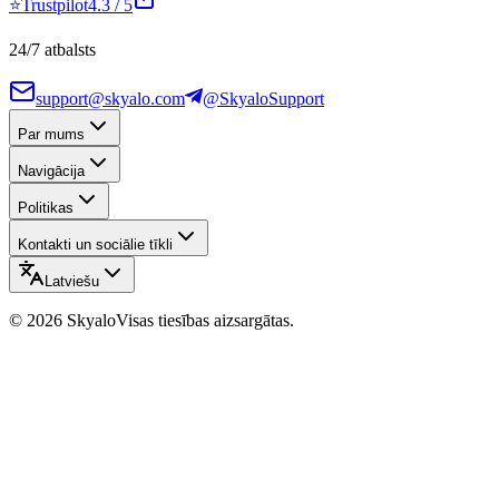
⭐
Trustpilot
4.3
/ 5
24/7 atbalsts
support@skyalo.com
@SkyaloSupport
Par mums
Navigācija
Politikas
Kontakti un sociālie tīkli
Latviešu
©
2026
Skyalo
Visas tiesības aizsargātas.