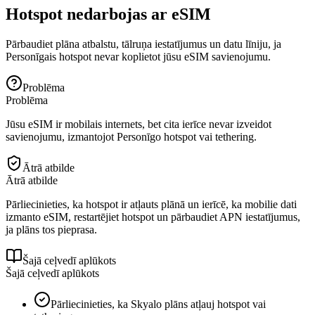
Hotspot nedarbojas ar eSIM
Pārbaudiet plāna atbalstu, tālruņa iestatījumus un datu līniju, ja
Personīgais hotspot nevar koplietot jūsu eSIM savienojumu.
Problēma
Problēma
Jūsu eSIM ir mobilais internets, bet cita ierīce nevar izveidot
savienojumu, izmantojot Personīgo hotspot vai tethering.
Ātrā atbilde
Ātrā atbilde
Pārliecinieties, ka hotspot ir atļauts plānā un ierīcē, ka mobilie dati
izmanto eSIM, restartējiet hotspot un pārbaudiet APN iestatījumus,
ja plāns tos pieprasa.
Šajā ceļvedī aplūkots
Šajā ceļvedī aplūkots
Pārliecinieties, ka Skyalo plāns atļauj hotspot vai