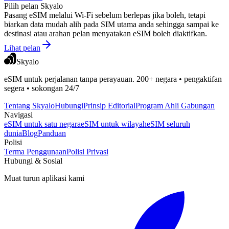
Pilih pelan Skyalo
Pasang eSIM melalui Wi‑Fi sebelum berlepas jika boleh, tetapi
biarkan data mudah alih pada SIM utama anda sehingga sampai ke
destinasi atau arahan pelan menyatakan eSIM boleh diaktifkan.
Lihat pelan
Skyalo
eSIM untuk perjalanan tanpa perayauan. 200+ negara • pengaktifan
segera • sokongan 24/7
Tentang Skyalo
Hubungi
Prinsip Editorial
Program Ahli Gabungan
Navigasi
eSIM untuk satu negara
eSIM untuk wilayah
eSIM seluruh
dunia
Blog
Panduan
Polisi
Terma Penggunaan
Polisi Privasi
Hubungi & Sosial
Muat turun aplikasi kami