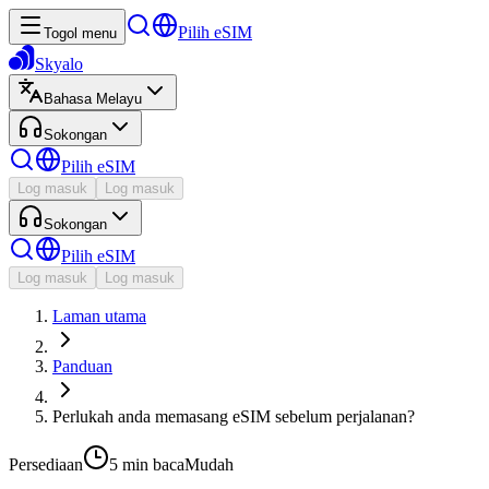
Pilih eSIM
Togol menu
Skyalo
Bahasa Melayu
Sokongan
Pilih eSIM
Log masuk
Log masuk
Sokongan
Pilih eSIM
Log masuk
Log masuk
Laman utama
Panduan
Perlukah anda memasang eSIM sebelum perjalanan?
Persediaan
5 min
baca
Mudah