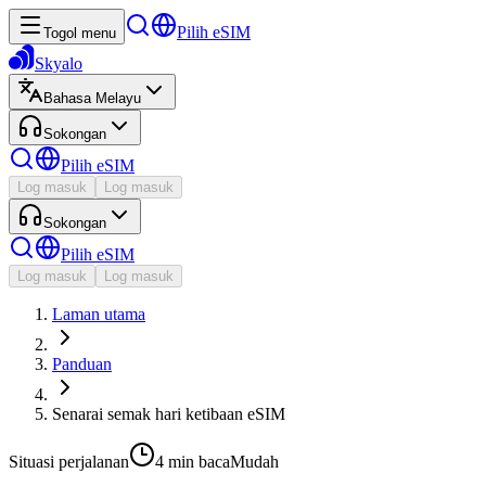
Pilih eSIM
Togol menu
Skyalo
Bahasa Melayu
Sokongan
Pilih eSIM
Log masuk
Log masuk
Sokongan
Pilih eSIM
Log masuk
Log masuk
Laman utama
Panduan
Senarai semak hari ketibaan eSIM
Situasi perjalanan
4 min
baca
Mudah