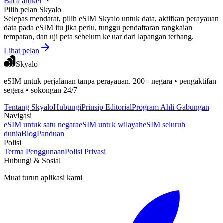
Baca artikel
Pilih pelan Skyalo
Selepas mendarat, pilih eSIM Skyalo untuk data, aktifkan perayauan
data pada eSIM itu jika perlu, tunggu pendaftaran rangkaian
tempatan, dan uji peta sebelum keluar dari lapangan terbang.
Lihat pelan
Skyalo
eSIM untuk perjalanan tanpa perayauan. 200+ negara • pengaktifan
segera • sokongan 24/7
Tentang Skyalo
Hubungi
Prinsip Editorial
Program Ahli Gabungan
Navigasi
eSIM untuk satu negara
eSIM untuk wilayah
eSIM seluruh
dunia
Blog
Panduan
Polisi
Terma Penggunaan
Polisi Privasi
Hubungi & Sosial
Muat turun aplikasi kami