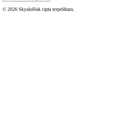
©
2026
Skyalo
Hak cipta terpelihara.