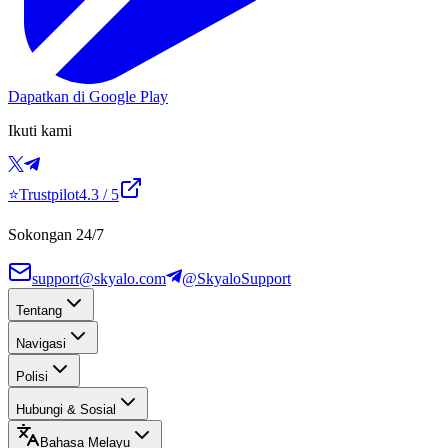
Dapatkan di Google Play
Ikuti kami
⭐
Trustpilot
4.3
/ 5
Sokongan 24/7
support@skyalo.com
@SkyaloSupport
Tentang
Navigasi
Polisi
Hubungi & Sosial
Bahasa Melayu