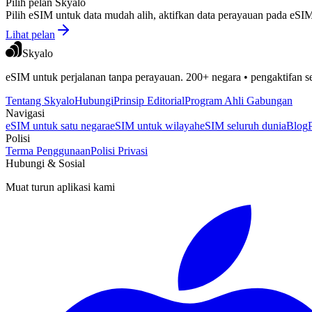
Pilih pelan Skyalo
Pilih eSIM untuk data mudah alih, aktifkan data perayauan pada e
Lihat pelan
Skyalo
eSIM untuk perjalanan tanpa perayauan. 200+ negara • pengaktifan s
Tentang Skyalo
Hubungi
Prinsip Editorial
Program Ahli Gabungan
Navigasi
eSIM untuk satu negara
eSIM untuk wilayah
eSIM seluruh dunia
Blog
Polisi
Terma Penggunaan
Polisi Privasi
Hubungi & Sosial
Muat turun aplikasi kami