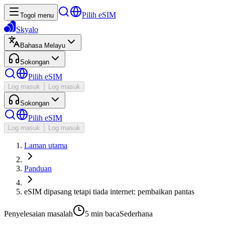
Pilih eSIM
Togol menu
Skyalo
Bahasa Melayu
Sokongan
Pilih eSIM
Log masuk
Log masuk
Sokongan
Pilih eSIM
Log masuk
Log masuk
Laman utama
Panduan
eSIM dipasang tetapi tiada internet: pembaikan pantas
Penyelesaian masalah
5 min
baca
Sederhana