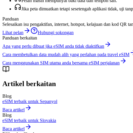
Pelan masih mempunyai baki data dan tempoh sah.
Jika peta dimuatkan tetapi sesetengah aplikasi tidak, uji
Panduan
Selesaikan isu pengaktifan, internet, hotspot, kelajuan dan kod QR t
Lihat pelan
Hubungi sokongan
Panduan berkaitan
Apa yang perlu dibuat jika eSIM anda tidak diaktifkan
Cara membetulkan data mudah alih yang perlahan pada travel eSIM
Cara menggunakan SIM utama anda bersama eSIM perjalanan
Artikel berkaitan
Blog
eSIM terbaik untuk Sepanyol
Baca artikel
Blog
eSIM terbaik untuk Slovakia
Baca artikel