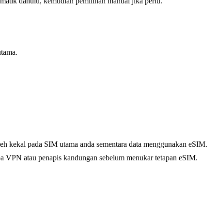
omatik dahulu, kemudian pemilihan manual jika perlu.
utama.
 boleh kekal pada SIM utama anda sementara data menggunakan eSIM.
 tanpa VPN atau penapis kandungan sebelum menukar tetapan eSIM.