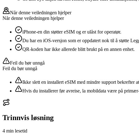
Når denne veiledningen hjelper
Når denne veiledningen hjelper
iPhone-en din støtter eSIM og er ulåst for operatør.
Du har en iOS-versjon som er oppdatert nok til å støtte Leg
QR-koden har ikke allerede blitt brukt på en annen enhet.
Feil du bør unngå
Feil du bør unngå
Ikke slett en installert eSIM med mindre support bekrefter at 
Hvis du installerer før avreise, la mobildata være på prim
Trinnvis løsning
4 min
lesetid