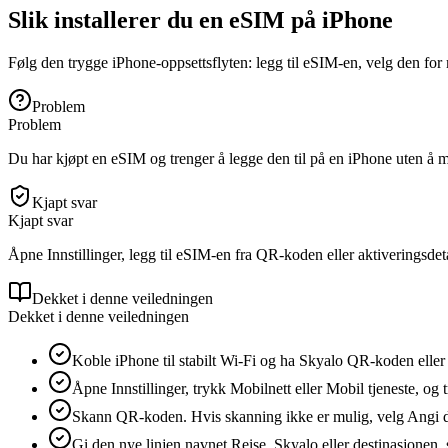
Slik installerer du en eSIM på iPhone
Følg den trygge iPhone-oppsettsflyten: legg til eSIM-en, velg den for 
Problem
Problem
Du har kjøpt en eSIM og trenger å legge den til på en iPhone uten å mis
Kjapt svar
Kjapt svar
Åpne Innstillinger, legg til eSIM-en fra QR-koden eller aktiveringsdet
Dekket i denne veiledningen
Dekket i denne veiledningen
Koble iPhone til stabilt Wi‑Fi og ha Skyalo QR-koden eller
Åpne Innstillinger, trykk Mobilnett eller Mobil tjeneste, og 
Skann QR-koden. Hvis skanning ikke er mulig, velg Angi de
Gi den nye linjen navnet Reise, Skyalo eller destinasjonen, sl