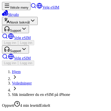
Velg eSIM
Veksle meny
Skyalo
Norsk bokmål
Support
Velg eSIM
Logg inn
Logg inn
Support
Velg eSIM
Logg inn
Logg inn
Hjem
Veiledninger
Slik installerer du en eSIM på iPhone
Oppsett
4 min
lesetid
Enkelt