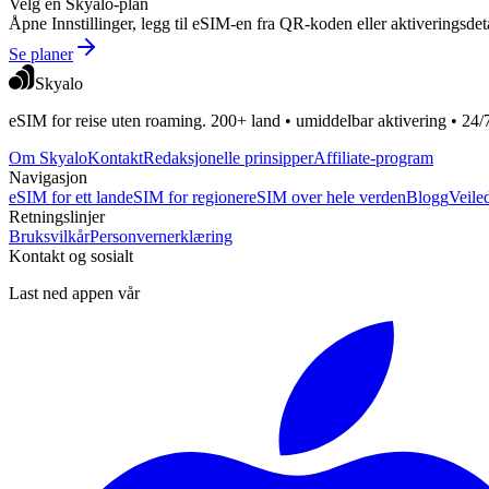
Velg en Skyalo-plan
Åpne Innstillinger, legg til eSIM-en fra QR-koden eller aktiveringsdet
Se planer
Skyalo
eSIM for reise uten roaming. 200+ land • umiddelbar aktivering • 24/
Om Skyalo
Kontakt
Redaksjonelle prinsipper
Affiliate-program
Navigasjon
eSIM for ett land
eSIM for regioner
eSIM over hele verden
Blogg
Veile
Retningslinjer
Bruksvilkår
Personvernerklæring
Kontakt og sosialt
Last ned appen vår