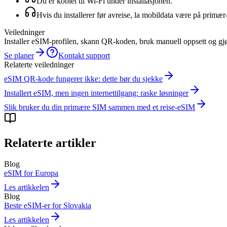
Du er koblet til Wi‑Fi under installasjonen.
Hvis du installerer før avreise, la mobildata være på prim
Veiledninger
Installer eSIM-profilen, skann QR-koden, bruk manuell oppsett og gjør k
Se planer
Kontakt support
Relaterte veiledninger
eSIM QR-kode fungerer ikke: dette bør du sjekke
Installert eSIM, men ingen internettilgang: raske løsninger
Slik bruker du din primære SIM sammen med et reise-eSIM
Relaterte artikler
Blog
eSIM for Europa
Les artikkelen
Blog
Beste eSIM-er for Slovakia
Les artikkelen