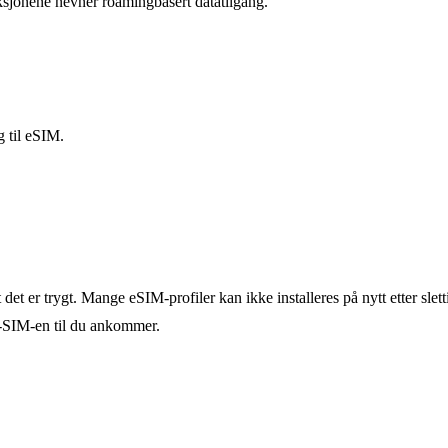
ksjonene nevner roamingbasert datatilgang.
g til eSIM.
det er trygt. Mange eSIM-profiler kan ikke installeres på nytt etter slett
ær-SIM-en til du ankommer.