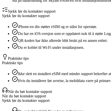
Slå på dataroaming for Skyalo eSIM-en hvis installasjonsinstru
Sjekk før du kontakter support
Sjekk før du kontakter support
iPhone-en din støtter eSIM og er ulåst for operatør.
Du har en iOS-versjon som er oppdatert nok til å støtte Leg
QR-koden har ikke allerede blitt brukt på en annen enhet.
Du er koblet til Wi‑Fi under installasjonen.
Praktiske tips
Praktiske tips
Ikke slett en installert eSIM med mindre support bekrefter at 
Hvis du installerer før avreise, la mobildata være på prim
Når du bør kontakte support
Når du bør kontakte support
Sjekk før du kontakter support