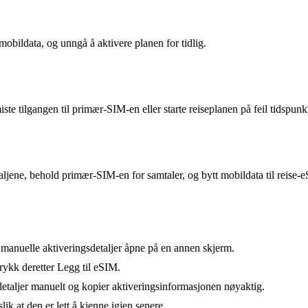
mobildata, og unngå å aktivere planen for tidlig.
te tilgangen til primær-SIM-en eller starte reiseplanen på feil tidspunk
aljene, behold primær-SIM-en for samtaler, og bytt mobildata til reise-e
 manuelle aktiveringsdetaljer åpne på en annen skjerm.
trykk deretter Legg til eSIM.
taljer manuelt og kopier aktiveringsinformasjonen nøyaktig.
ik at den er lett å kjenne igjen senere.