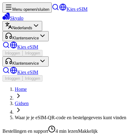
Kies eSIM
Menu openen/sluiten
Skyalo
Nederlands
Klantenservice
Kies eSIM
Inloggen
Inloggen
Klantenservice
Kies eSIM
Inloggen
Inloggen
Home
Gidsen
Waar je je eSIM-QR-code en bestelgegevens kunt vinden
Bestellingen en support
4 min
lezen
Makkelijk