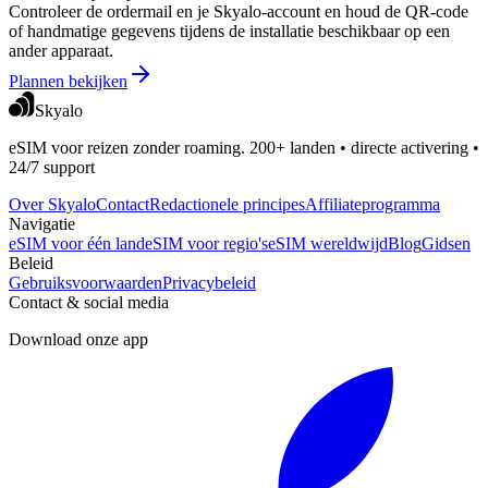
Controleer de ordermail en je Skyalo-account en houd de QR-code
of handmatige gegevens tijdens de installatie beschikbaar op een
ander apparaat.
Plannen bekijken
Skyalo
eSIM voor reizen zonder roaming. 200+ landen • directe activering •
24/7 support
Over Skyalo
Contact
Redactionele principes
Affiliateprogramma
Navigatie
eSIM voor één land
eSIM voor regio's
eSIM wereldwijd
Blog
Gidsen
Beleid
Gebruiksvoorwaarden
Privacybeleid
Contact & social media
Download onze app