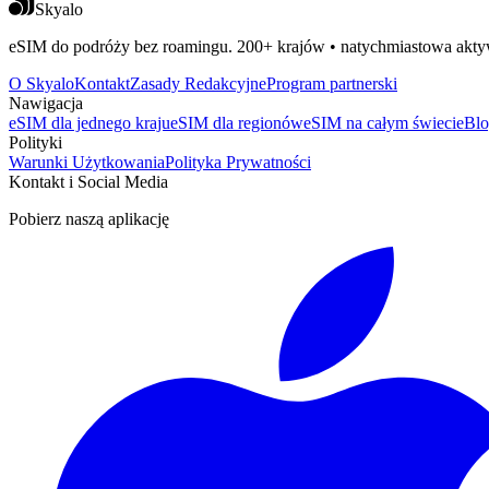
Skyalo
eSIM do podróży bez roamingu. 200+ krajów • natychmiastowa aktyw
O Skyalo
Kontakt
Zasady Redakcyjne
Program partnerski
Nawigacja
eSIM dla jednego kraju
eSIM dla regionów
eSIM na całym świecie
Bl
Polityki
Warunki Użytkowania
Polityka Prywatności
Kontakt i Social Media
Pobierz naszą aplikację