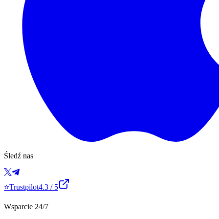
Śledź nas
⭐
Trustpilot
4.3
/ 5
Wsparcie 24/7