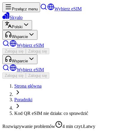
Wybierz eSIM
Przełącz menu
Skyalo
Polski
Wsparcie
Wybierz eSIM
Zaloguj się
Zaloguj się
Wsparcie
Wybierz eSIM
Zaloguj się
Zaloguj się
Strona główna
Poradniki
Kod QR eSIM nie działa: co sprawdzić
Rozwiązywanie problemów
4 min
czyt.
Łatwy