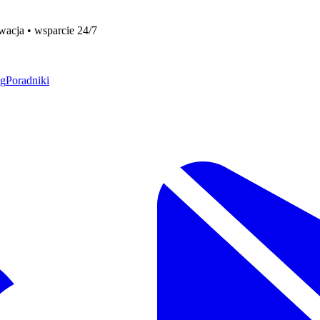
acja • wsparcie 24/7
og
Poradniki