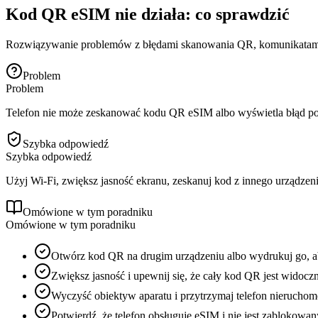
Kod QR eSIM nie działa: co sprawdzić
Rozwiązywanie problemów z błędami skanowania QR, komunikatami o
Problem
Problem
Telefon nie może zeskanować kodu QR eSIM albo wyświetla błąd 
Szybka odpowiedź
Szybka odpowiedź
Użyj Wi-Fi, zwiększ jasność ekranu, zeskanuj kod z innego urządzenia,
Omówione w tym poradniku
Omówione w tym poradniku
Otwórz kod QR na drugim urządzeniu albo wydrukuj go, a
Zwiększ jasność i upewnij się, że cały kod QR jest widoczn
Wyczyść obiektyw aparatu i przytrzymaj telefon nieruchom
Potwierdź, że telefon obsługuje eSIM i nie jest zablokowan