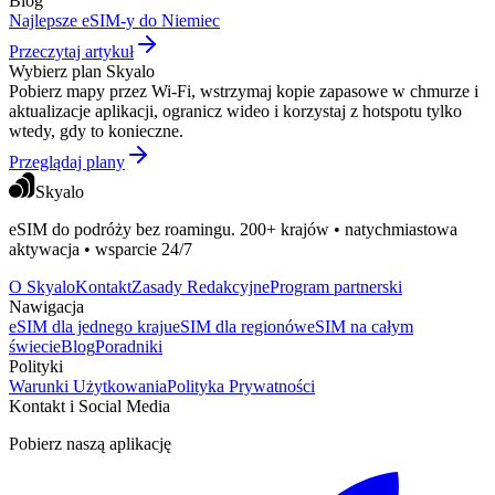
Blog
Najlepsze eSIM-y do Niemiec
Przeczytaj artykuł
Wybierz plan Skyalo
Pobierz mapy przez Wi‑Fi, wstrzymaj kopie zapasowe w chmurze i
aktualizacje aplikacji, ogranicz wideo i korzystaj z hotspotu tylko
wtedy, gdy to konieczne.
Przeglądaj plany
Skyalo
eSIM do podróży bez roamingu. 200+ krajów • natychmiastowa
aktywacja • wsparcie 24/7
O Skyalo
Kontakt
Zasady Redakcyjne
Program partnerski
Nawigacja
eSIM dla jednego kraju
eSIM dla regionów
eSIM na całym
świecie
Blog
Poradniki
Polityki
Warunki Użytkowania
Polityka Prywatności
Kontakt i Social Media
Pobierz naszą aplikację