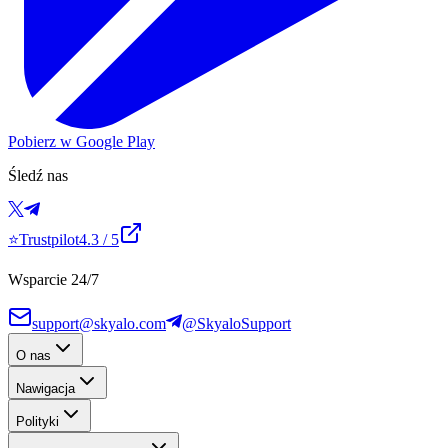
Pobierz w Google Play
Śledź nas
⭐
Trustpilot
4.3
/ 5
Wsparcie 24/7
support@skyalo.com
@SkyaloSupport
O nas
Nawigacja
Polityki