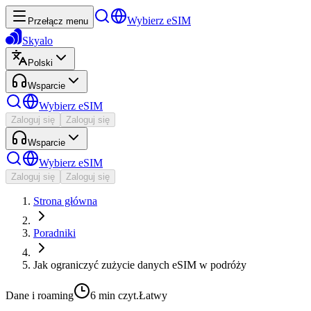
Wybierz eSIM
Przełącz menu
Skyalo
Polski
Wsparcie
Wybierz eSIM
Zaloguj się
Zaloguj się
Wsparcie
Wybierz eSIM
Zaloguj się
Zaloguj się
Strona główna
Poradniki
Jak ograniczyć zużycie danych eSIM w podróży
Dane i roaming
6 min
czyt.
Łatwy