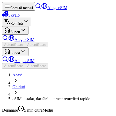
Alege eSIM
Comută meniul
Skyalo
Română
Suport
Alege eSIM
Autentificare
Autentificare
Suport
Alege eSIM
Autentificare
Autentificare
Acasă
Ghiduri
eSIM instalat, dar fără internet: remedieri rapide
Depanare
5 min
citire
Mediu