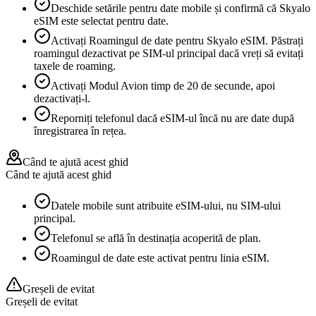
Deschide setările pentru date mobile și confirmă că Skyalo
eSIM este selectat pentru date.
Activați Roamingul de date pentru Skyalo eSIM. Păstrați
roamingul dezactivat pe SIM-ul principal dacă vreți să evitați
taxele de roaming.
Activați Modul Avion timp de 20 de secunde, apoi
dezactivați-l.
Reporniți telefonul dacă eSIM-ul încă nu are date după
înregistrarea în rețea.
Când te ajută acest ghid
Când te ajută acest ghid
Datele mobile sunt atribuite eSIM-ului, nu SIM-ului
principal.
Telefonul se află în destinația acoperită de plan.
Roamingul de date este activat pentru linia eSIM.
Greșeli de evitat
Greșeli de evitat