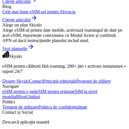
Citește articolul
Blog
Cele mai bune eSIM-uri pentru Slovacia
Citește articolul
Alege un plan Skyalo
Alege eSIM-ul pentru date mobile, activează roamingul de date pe
acel eSIM, repornește conexiunea cu Modul Avion și confirmă
APN-ul dacă instrucțiunile planului includ unul.
Vezi planurile
Skyalo
eSIM pentru călătorii fără roaming. 200+ țări • activare instantanee •
suport 24/7
Despre Skyalo
Contact
Principii editoriale
Program de afiliere
Navigare
eSIM pentru o țară
eSIM pentru regiuni
eSIM la nivel
mondial
Blog
Ghiduri
Politici
Termeni de utilizare
Politica de confidențialitate
Contact și Social
Descarcă aplicația noastră