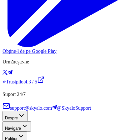
Obține-l de pe Google Play
Urmărește-ne
⭐
Trustpilot
4.3
/ 5
Suport 24/7
support@skyalo.com
@SkyaloSupport
Despre
Navigare
Politici