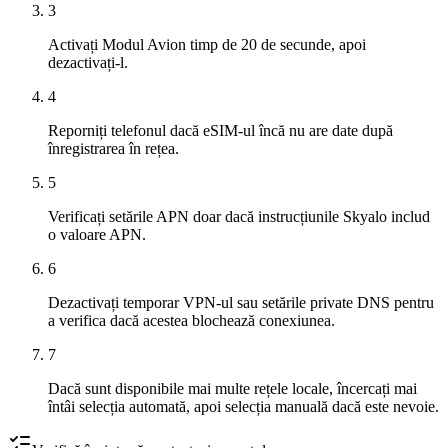
3
Activați Modul Avion timp de 20 de secunde, apoi
dezactivați-l.
4
Reporniți telefonul dacă eSIM-ul încă nu are date după
înregistrarea în rețea.
5
Verificați setările APN doar dacă instrucțiunile Skyalo includ
o valoare APN.
6
Dezactivați temporar VPN-ul sau setările private DNS pentru
a verifica dacă acestea blochează conexiunea.
7
Dacă sunt disponibile mai multe rețele locale, încercați mai
întâi selecția automată, apoi selecția manuală dacă este nevoie.