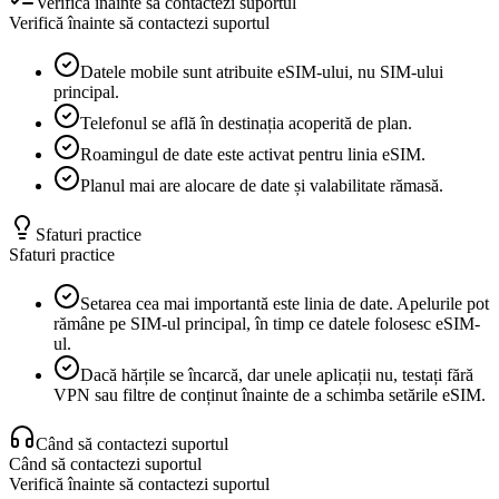
Verifică înainte să contactezi suportul
Verifică înainte să contactezi suportul
Datele mobile sunt atribuite eSIM-ului, nu SIM-ului
principal.
Telefonul se află în destinația acoperită de plan.
Roamingul de date este activat pentru linia eSIM.
Planul mai are alocare de date și valabilitate rămasă.
Sfaturi practice
Sfaturi practice
Setarea cea mai importantă este linia de date. Apelurile pot
rămâne pe SIM-ul principal, în timp ce datele folosesc eSIM-
ul.
Dacă hărțile se încarcă, dar unele aplicații nu, testați fără
VPN sau filtre de conținut înainte de a schimba setările eSIM.
Când să contactezi suportul
Când să contactezi suportul
Verifică înainte să contactezi suportul