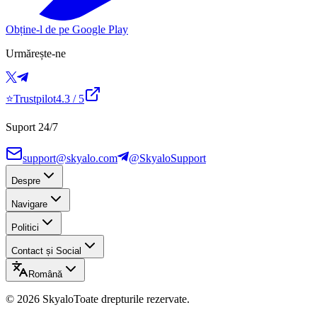
Obține-l de pe Google Play
Urmărește-ne
⭐
Trustpilot
4.3
/ 5
Suport 24/7
support@skyalo.com
@SkyaloSupport
Despre
Navigare
Politici
Contact și Social
Română
©
2026
Skyalo
Toate drepturile rezervate.