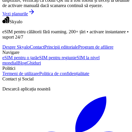
dispozitiv, verificați că codul QR nu a fost folosit și treceți la detaliile
de activare manuală dacă scanarea continuă să eșueze.
Vezi planurile
Skyalo
eSIM pentru călătorii fără roaming. 200+ țări • activare instantanee •
suport 24/7
Despre Skyalo
Contact
Principii editoriale
Program de afiliere
Navigare
eSIM pentru o țară
eSIM pentru regiuni
eSIM la nivel
mondial
Blog
Ghiduri
Politici
Termeni de utilizare
Politica de confidențialitate
Contact și Social
Descarcă aplicația noastră