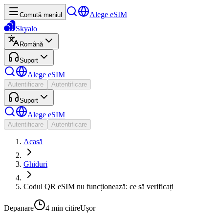
Alege eSIM
Comută meniul
Skyalo
Română
Suport
Alege eSIM
Autentificare
Autentificare
Suport
Alege eSIM
Autentificare
Autentificare
Acasă
Ghiduri
Codul QR eSIM nu funcționează: ce să verificați
Depanare
4 min
citire
Ușor