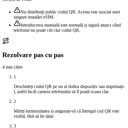
Nu distribuiți public codul QR. Acesta este asociat unei
singure instalări eSIM.
Introducerea manuală este normală și sigură atunci când
telefonul nu poate citi clar codul QR.
Rezolvare pas cu pas
4 min
citire
1
Deschideți codul QR pe un al doilea dispozitiv sau imprimați-
l, astfel încât camera telefonului să îl poată scana clar.
2
Măriți luminozitatea și asigurați-vă că întregul cod QR este
vizibil, fără să fie tăiat.
3