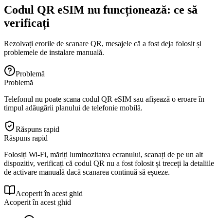
Codul QR eSIM nu funcționează: ce să
verificați
Rezolvați erorile de scanare QR, mesajele că a fost deja folosit și
problemele de instalare manuală.
Problemă
Problemă
Telefonul nu poate scana codul QR eSIM sau afișează o eroare în
timpul adăugării planului de telefonie mobilă.
Răspuns rapid
Răspuns rapid
Folosiți Wi-Fi, măriți luminozitatea ecranului, scanați de pe un alt
dispozitiv, verificați că codul QR nu a fost folosit și treceți la detaliile
de activare manuală dacă scanarea continuă să eșueze.
Acoperit în acest ghid
Acoperit în acest ghid