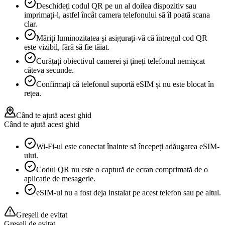
Deschideți codul QR pe un al doilea dispozitiv sau
imprimați-l, astfel încât camera telefonului să îl poată scana
clar.
Măriți luminozitatea și asigurați-vă că întregul cod QR
este vizibil, fără să fie tăiat.
Curățați obiectivul camerei și țineți telefonul nemișcat
câteva secunde.
Confirmați că telefonul suportă eSIM și nu este blocat în
rețea.
Când te ajută acest ghid
Când te ajută acest ghid
Wi-Fi-ul este conectat înainte să începeți adăugarea eSIM-
ului.
Codul QR nu este o captură de ecran comprimată de o
aplicație de mesagerie.
eSIM-ul nu a fost deja instalat pe acest telefon sau pe altul.
Greșeli de evitat
Greșeli de evitat