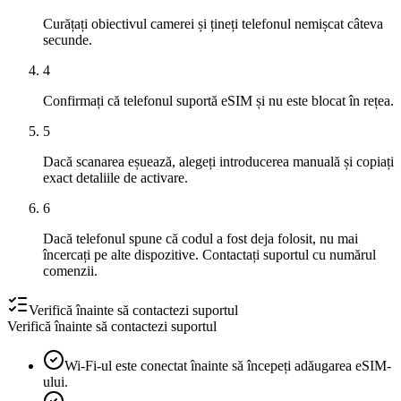
Curățați obiectivul camerei și țineți telefonul nemișcat câteva
secunde.
4
Confirmați că telefonul suportă eSIM și nu este blocat în rețea.
5
Dacă scanarea eșuează, alegeți introducerea manuală și copiați
exact detaliile de activare.
6
Dacă telefonul spune că codul a fost deja folosit, nu mai
încercați pe alte dispozitive. Contactați suportul cu numărul
comenzii.
Verifică înainte să contactezi suportul
Verifică înainte să contactezi suportul
Wi-Fi-ul este conectat înainte să începeți adăugarea eSIM-
ului.