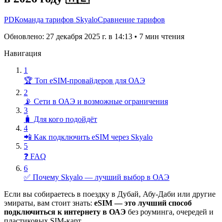
PD
Команда тарифов Skyalo
Сравнение тарифов
Обновлено: 27 декабря 2025 г. в 14:13
•
7 мин чтения
Навигация
1
🏆 Топ eSIM-провайдеров для ОАЭ
2
📡 Сети в ОАЭ и возможные ограничения
3
🧳 Для кого подойдёт
4
📲 Как подключить eSIM через Skyalo
5
❓ FAQ
6
✅ Почему Skyalo — лучший выбор в ОАЭ
Если вы собираетесь в поездку в Дубай, Абу-Даби или другие
эмираты, вам стоит знать:
eSIM — это лучший способ
подключиться к интернету в ОАЭ
без роуминга, очередей и
пластиковых SIM-карт.