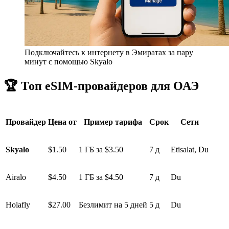
Подключайтесь к интернету в Эмиратах за пару
минут с помощью Skyalo
🏆 Топ eSIM-провайдеров для ОАЭ
Провайдер
Цена от
Пример тарифа
Срок
Сети
Skyalo
$1.50
1 ГБ за $3.50
7 д
Etisalat, Du
Airalo
$4.50
1 ГБ за $4.50
7 д
Du
Holafly
$27.00
Безлимит на 5 дней
5 д
Du