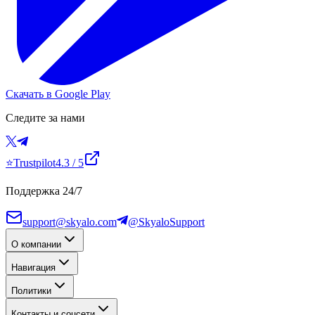
Скачать в Google Play
Следите за нами
⭐
Trustpilot
4.3
/ 5
Поддержка 24/7
support@skyalo.com
@SkyaloSupport
О компании
Навигация
Политики
Контакты и соцсети