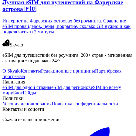
Лучшая eSIM для путешествий на Фарерские
острова 🇫🇴
Интернет на Фарерских островах без роуминга. Сравнение
eSIM провайдеров, цены, покрытие, сколько GB нужно и как
подключить за 2 минуты.
Skyalo
eSIM для путешествий без роуминга. 200+ стран • мгновенная
активация • поддержка 24/7
О Skyalo
Контакты
Редакционные принципы
Партнёрская
программа
Навигация
eSIM для одной страны
eSIM для регионов
eSIM по всему
миру
Блог
Гайды
Политики
Условия использования
Политика конфиденциальности
Контакты и соцсети
Скачайте наше приложение