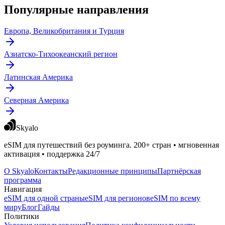
Популярные направления
Европа, Великобритания и Турция
Азиатско-Тихоокеанский регион
Латинская Америка
Северная Америка
Skyalo
eSIM для путешествий без роуминга. 200+ стран • мгновенная
активация • поддержка 24/7
О Skyalo
Контакты
Редакционные принципы
Партнёрская
программа
Навигация
eSIM для одной страны
eSIM для регионов
eSIM по всему
миру
Блог
Гайды
Политики