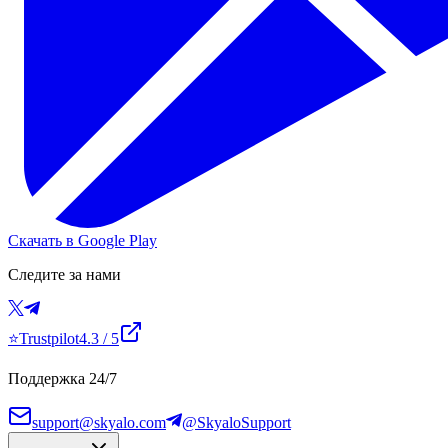
Скачать в Google Play
Следите за нами
⭐
Trustpilot
4.3
/ 5
Поддержка 24/7
support@skyalo.com
@SkyaloSupport