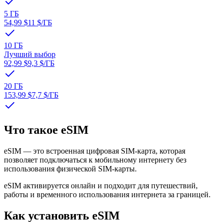
5 ГБ
54,99 $
11 $
/ГБ
10 ГБ
Лучший выбор
92,99 $
9,3 $
/ГБ
20 ГБ
153,99 $
7,7 $
/ГБ
Что такое eSIM
eSIM — это встроенная цифровая SIM-карта, которая
позволяет подключаться к мобильному интернету без
использования физической SIM-карты.
eSIM активируется онлайн и подходит для путешествий,
работы и временного использования интернета за границей.
Как установить eSIM