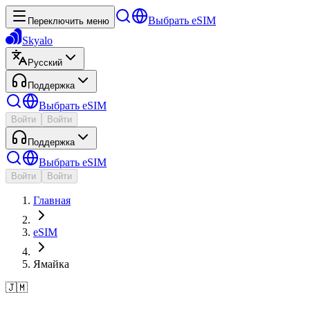
Выбрать eSIM
Переключить меню
Skyalo
Русский
Поддержка
Выбрать eSIM
Войти
Войти
Поддержка
Выбрать eSIM
Войти
Войти
Главная
eSIM
Ямайка
🇯🇲