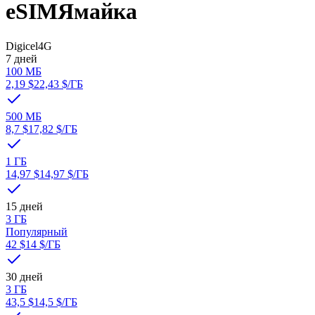
eSIM
Ямайка
Digicel
4G
7 дней
100 МБ
2,19 $
22,43 $
/ГБ
500 МБ
8,7 $
17,82 $
/ГБ
1 ГБ
14,97 $
14,97 $
/ГБ
15 дней
3 ГБ
Популярный
42 $
14 $
/ГБ
30 дней
3 ГБ
43,5 $
14,5 $
/ГБ