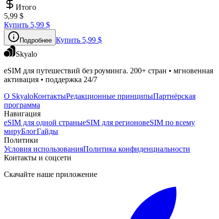
Итого
5,99 $
Купить
5,99 $
Купить
5,99 $
Подробнее
Skyalo
eSIM для путешествий без роуминга. 200+ стран • мгновенная
активация • поддержка 24/7
О Skyalo
Контакты
Редакционные принципы
Партнёрская
программа
Навигация
eSIM для одной страны
eSIM для регионов
eSIM по всему
миру
Блог
Гайды
Политики
Условия использования
Политика конфиденциальности
Контакты и соцсети
Скачайте наше приложение