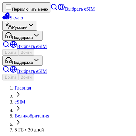
Выбрать eSIM
Переключить меню
Skyalo
Русский
Поддержка
Выбрать eSIM
Войти
Войти
Поддержка
Выбрать eSIM
Войти
Войти
Главная
eSIM
Великобритания
5 ГБ • 30 дней