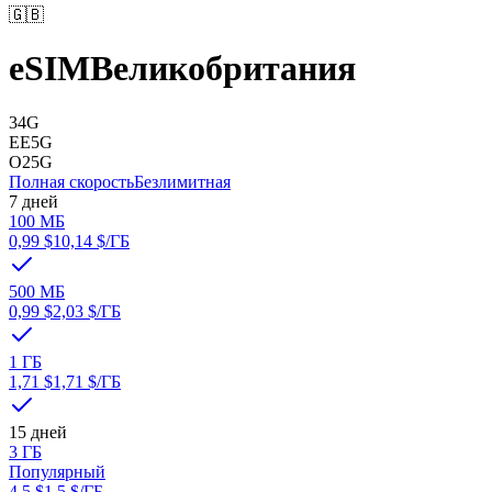
🇬🇧
eSIM
Великобритания
3
4G
EE
5G
O2
5G
Полная скорость
Безлимитная
7 дней
100 МБ
0,99 $
10,14 $
/ГБ
500 МБ
0,99 $
2,03 $
/ГБ
1 ГБ
1,71 $
1,71 $
/ГБ
15 дней
3 ГБ
Популярный
4,5 $
1,5 $
/ГБ