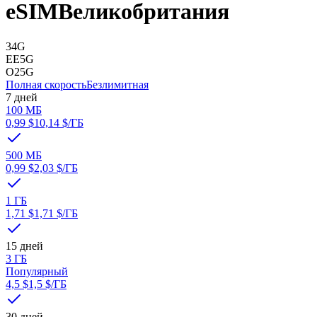
eSIM
Великобритания
3
4G
EE
5G
O2
5G
Полная скорость
Безлимитная
7 дней
100 МБ
0,99 $
10,14 $
/ГБ
500 МБ
0,99 $
2,03 $
/ГБ
1 ГБ
1,71 $
1,71 $
/ГБ
15 дней
3 ГБ
Популярный
4,5 $
1,5 $
/ГБ
30 дней