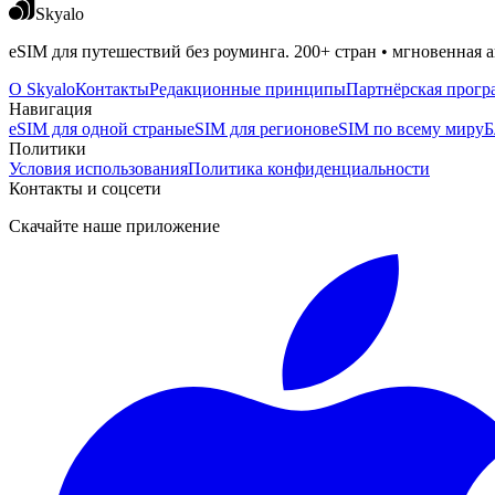
Skyalo
eSIM для путешествий без роуминга. 200+ стран • мгновенная а
О Skyalo
Контакты
Редакционные принципы
Партнёрская прогр
Навигация
eSIM для одной страны
eSIM для регионов
eSIM по всему миру
Б
Политики
Условия использования
Политика конфиденциальности
Контакты и соцсети
Скачайте наше приложение