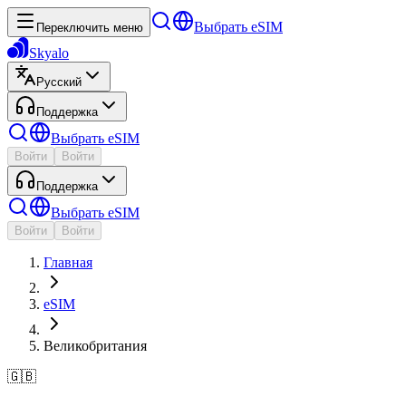
Выбрать eSIM
Переключить меню
Skyalo
Русский
Поддержка
Выбрать eSIM
Войти
Войти
Поддержка
Выбрать eSIM
Войти
Войти
Главная
eSIM
Великобритания
🇬🇧