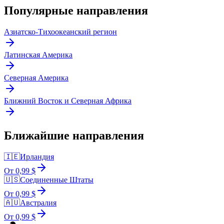
Популярные направления
Азиатско-Тихоокеанский регион
Латинская Америка
Северная Америка
Ближний Восток и Северная Африка
Ближайшие направления
🇮🇪
Ирландия
От 0,99 $
🇺🇸
Соединенные Штаты
От 0,99 $
🇦🇺
Австралия
От 0,99 $