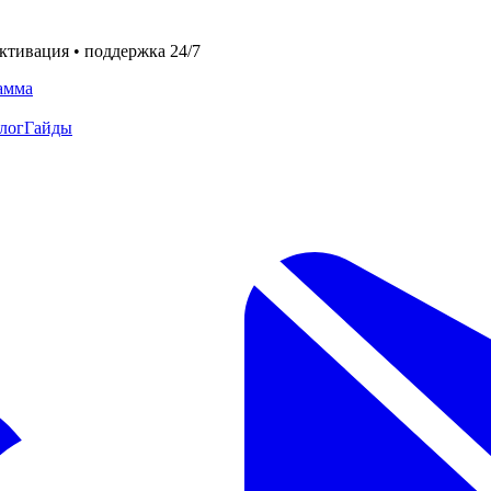
ктивация • поддержка 24/7
амма
лог
Гайды