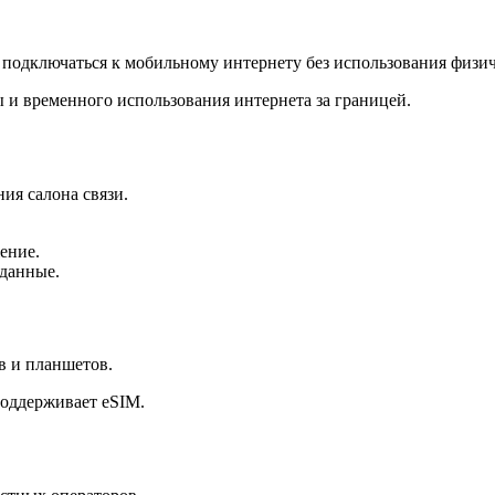
т подключаться к мобильному интернету без использования физи
 и временного использования интернета за границей.
ия салона связи.
ение.
 данные.
в и планшетов.
поддерживает eSIM.