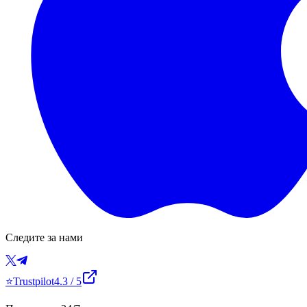
Следите за нами
⭐
Trustpilot
4.3
/ 5