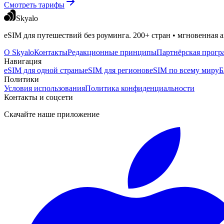
Смотреть тарифы
Skyalo
eSIM для путешествий без роуминга. 200+ стран • мгновенная а
О Skyalo
Контакты
Редакционные принципы
Партнёрская прогр
Навигация
eSIM для одной страны
eSIM для регионов
eSIM по всему миру
Б
Политики
Условия использования
Политика конфиденциальности
Контакты и соцсети
Скачайте наше приложение