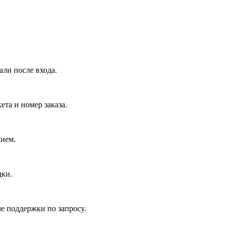
али после входа.
та и номер заказа.
нием.
дки.
е поддержки по запросу.