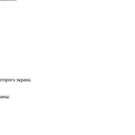
второго экрана.
раны.