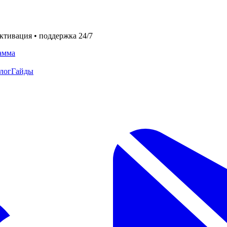
ктивация • поддержка 24/7
амма
лог
Гайды