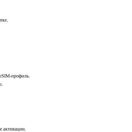
пке.
.
 eSIM-профиль.
о.
е активации.