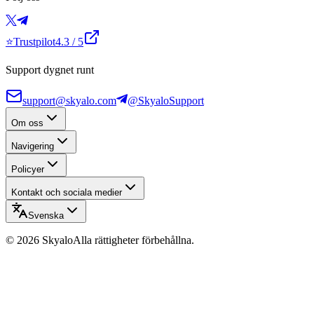
⭐
Trustpilot
4.3
/ 5
Support dygnet runt
support@skyalo.com
@SkyaloSupport
Om oss
Navigering
Policyer
Kontakt och sociala medier
Svenska
©
2026
Skyalo
Alla rättigheter förbehållna.