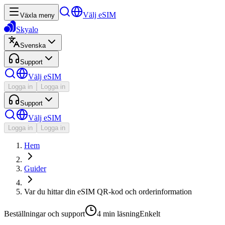
Välj eSIM
Växla meny
Skyalo
Svenska
Support
Välj eSIM
Logga in
Logga in
Support
Välj eSIM
Logga in
Logga in
Hem
Guider
Var du hittar din eSIM QR-kod och orderinformation
Beställningar och support
4 min
läsning
Enkelt