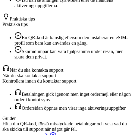
Du kan se antingen QR-koden eller de manuella
aktiveringsuppgifterna.
Praktiska tips
Praktiska tips
En QR-kod är känslig eftersom den installerar en eSIM-
profil som bara kan användas en gång.
Skärmdumpar kan vara hjälpsamma under resan, men
spara dem privat.
När du ska kontakta support
När du ska kontakta support
Kontrollera innan du kontaktar support
Betalningen gick igenom men inget ordermejl eller någon
order i kontot syns.
Ordersidan öppnas men visar inga aktiveringsuppgifter.
Guider
Hitta din QR-kod, förstå misslyckade betalningar och veta vad du
ska skicka till support när något går fel.