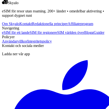
Skyalo
eSIM för resor utan roaming. 200+ länder • omedelbar aktivering •
support dygnet runt
Om Skyalo
Kontakt
Redaktionella principer
Affiliateprogram
Navigering
eSIM för ett land
eSIM för regioner
eSIM världen över
Blogg
Guider
Policyer
Användarvillkor
Integritetspolicy
Kontakt och sociala medier
Ladda ner vår app