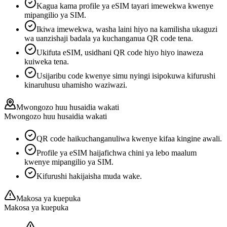
Kagua kama profile ya eSIM tayari imewekwa kwenye
mipangilio ya SIM.
Ikiwa imewekwa, washa laini hiyo na kamilisha ukaguzi
wa uanzishaji badala ya kuchanganua QR code tena.
Ukifuta eSIM, usidhani QR code hiyo hiyo inaweza
kuiweka tena.
Usijaribu code kwenye simu nyingi isipokuwa kifurushi
kinaruhusu uhamisho waziwazi.
Mwongozo huu husaidia wakati
Mwongozo huu husaidia wakati
QR code haikuchanganuliwa kwenye kifaa kingine awali.
Profile ya eSIM haijafichwa chini ya lebo maalum
kwenye mipangilio ya SIM.
Kifurushi hakijaisha muda wake.
Makosa ya kuepuka
Makosa ya kuepuka