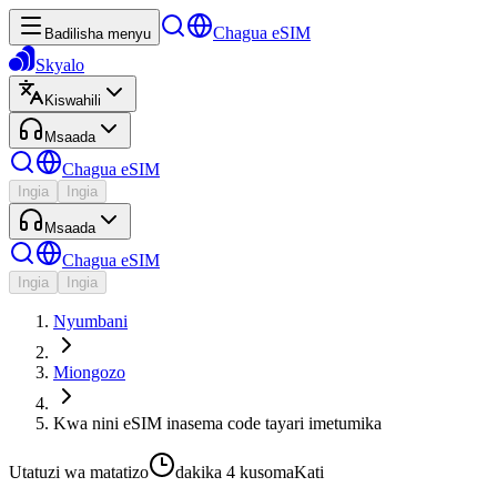
Chagua eSIM
Badilisha menyu
Skyalo
Kiswahili
Msaada
Chagua eSIM
Ingia
Ingia
Msaada
Chagua eSIM
Ingia
Ingia
Nyumbani
Miongozo
Kwa nini eSIM inasema code tayari imetumika
Utatuzi wa matatizo
dakika 4
kusoma
Kati