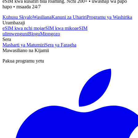
eSIM kwa kusafiri bila roaming. Nchi 200+ • uwashaji wa papo
hapo • msaada 24/7
Kuhusu Skyalo
Wasiliana
Kanuni za Uhariri
Programu ya Washirika
Urambazaji
eSIM kwa nchi moja
eSIM kwa mikoa
eSIM
ulimwenguni
Blogu
Miongozo
Sera
Masharti ya Matumizi
Sera ya Faragha
Mawasiliano na Kijamii
Pakua programu yetu