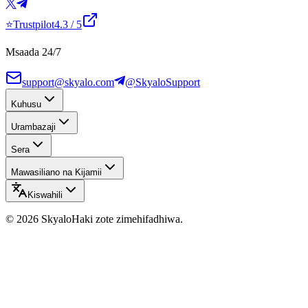
⭐
Trustpilot
4.3
/ 5
Msaada 24/7
support@skyalo.com
@SkyaloSupport
Kuhusu
Urambazaji
Sera
Mawasiliano na Kijamii
Kiswahili
©
2026
Skyalo
Haki zote zimehifadhiwa.