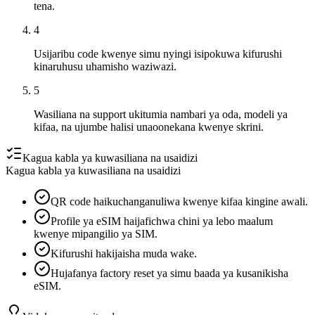
tena.
4
Usijaribu code kwenye simu nyingi isipokuwa kifurushi
kinaruhusu uhamisho waziwazi.
5
Wasiliana na support ukitumia nambari ya oda, modeli ya
kifaa, na ujumbe halisi unaoonekana kwenye skrini.
Kagua kabla ya kuwasiliana na usaidizi
Kagua kabla ya kuwasiliana na usaidizi
QR code haikuchanganuliwa kwenye kifaa kingine awali.
Profile ya eSIM haijafichwa chini ya lebo maalum
kwenye mipangilio ya SIM.
Kifurushi hakijaisha muda wake.
Hujafanya factory reset ya simu baada ya kusanikisha
eSIM.