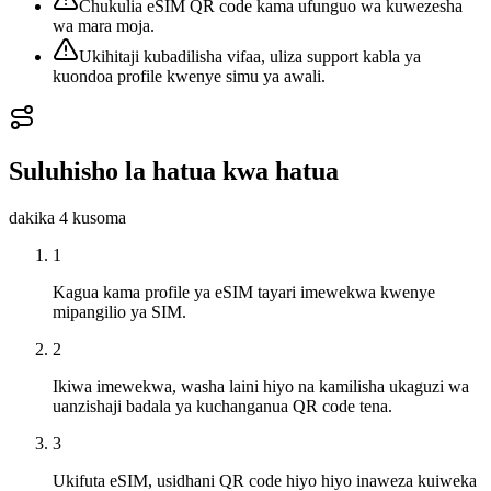
Chukulia eSIM QR code kama ufunguo wa kuwezesha
wa mara moja.
Ukihitaji kubadilisha vifaa, uliza support kabla ya
kuondoa profile kwenye simu ya awali.
Suluhisho la hatua kwa hatua
dakika 4
kusoma
1
Kagua kama profile ya eSIM tayari imewekwa kwenye
mipangilio ya SIM.
2
Ikiwa imewekwa, washa laini hiyo na kamilisha ukaguzi wa
uanzishaji badala ya kuchanganua QR code tena.
3
Ukifuta eSIM, usidhani QR code hiyo hiyo inaweza kuiweka