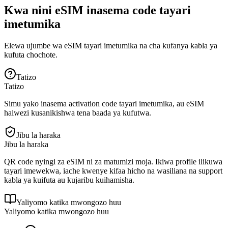
Kwa nini eSIM inasema code tayari
imetumika
Elewa ujumbe wa eSIM tayari imetumika na cha kufanya kabla ya
kufuta chochote.
Tatizo
Tatizo
Simu yako inasema activation code tayari imetumika, au eSIM
haiwezi kusanikishwa tena baada ya kufutwa.
Jibu la haraka
Jibu la haraka
QR code nyingi za eSIM ni za matumizi moja. Ikiwa profile ilikuwa
tayari imewekwa, iache kwenye kifaa hicho na wasiliana na support
kabla ya kuifuta au kujaribu kuihamisha.
Yaliyomo katika mwongozo huu
Yaliyomo katika mwongozo huu