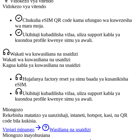
Vidokezo vya vitendo
Vidokezo vya vitendo
Chukulia eSIM QR code kama ufunguo wa kuwezesha
wa mara moja.
Ukihitaji kubadilisha vifaa, uliza support kabla ya
kuondoa profile kwenye simu ya awali.
Wakati wa kuwasiliana na usaidizi
Wakati wa kuwasiliana na usaidizi
Kagua kabla ya kuwasiliana na usaidizi
Hujafanya factory reset ya simu baada ya kusanikisha
eSIM.
Ukihitaji kubadilisha vifaa, uliza support kabla ya
kuondoa profile kwenye simu ya awali.
Miongozo
Rekebisha matatizo ya uanzishaji, intaneti, hotspot, kasi, na QR
code bila kukisia.
Vinjari mipango
Wasiliana na usaidizi
Miongozo inayohusiana