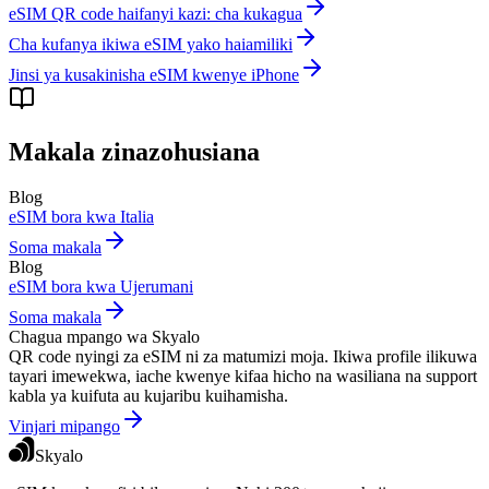
eSIM QR code haifanyi kazi: cha kukagua
Cha kufanya ikiwa eSIM yako haiamiliki
Jinsi ya kusakinisha eSIM kwenye iPhone
Makala zinazohusiana
Blog
eSIM bora kwa Italia
Soma makala
Blog
eSIM bora kwa Ujerumani
Soma makala
Chagua mpango wa Skyalo
QR code nyingi za eSIM ni za matumizi moja. Ikiwa profile ilikuwa
tayari imewekwa, iache kwenye kifaa hicho na wasiliana na support
kabla ya kuifuta au kujaribu kuihamisha.
Vinjari mipango
Skyalo