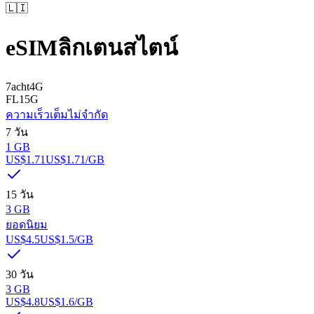
🇱🇮
eSIM
ลิกเตนสไตน์
7acht
4G
FL1
5G
ความเร็วเต็ม
ไม่จำกัด
7 วัน
1 GB
US$1.71
US$1.71
/GB
15 วัน
3 GB
ยอดนิยม
US$4.5
US$1.5
/GB
30 วัน
3 GB
US$4.8
US$1.6
/GB