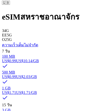
🇬🇧
eSIM
สหราชอาณาจักร
3
4G
EE
5G
O2
5G
ความเร็วเต็ม
ไม่จำกัด
7 วัน
100 MB
US$0.99
US$10.14
/GB
500 MB
US$0.99
US$2.03
/GB
1 GB
US$1.71
US$1.71
/GB
15 วัน
3 GB