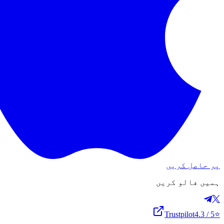
پر حاصل کریں
ہمیں فالو کریں
Trustpilot
4.3
/ 5
⭐