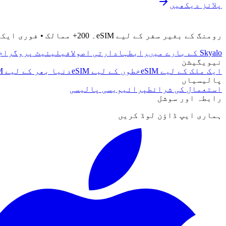
پلانز دیکھیں
رومنگ کے بغیر سفر کے لیے eSIM۔ 200+ ممالک • فوری ایکٹیویشن • 24/7 سپورٹ
Skyalo کے بارے میں
رابطہ
ادارتی اصول
افیلیئیٹ پروگرام
نیویگیشن
ایک ملک کے لیے eSIM
خطوں کے لیے eSIM
دنیا بھر کے لیے eSIM
پالیسیاں
استعمال کی شرائط
پرائیویسی پالیسی
رابطہ اور سوشل
ہماری ایپ ڈاؤن لوڈ کریں