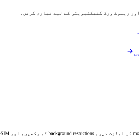
ور ریموٹ ورک کنیکٹیویٹی کے لیے تیاری کریں۔