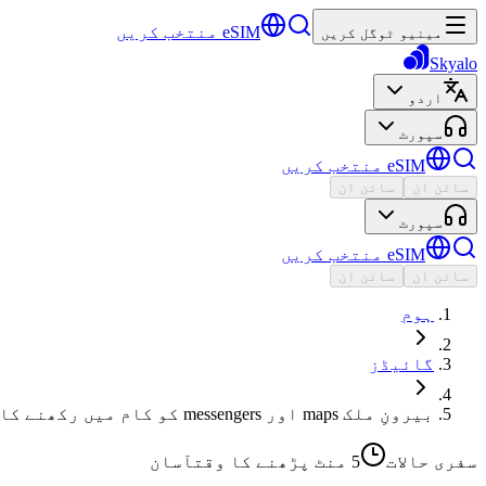
eSIM منتخب کریں
مینیو ٹوگل کریں
Skyalo
اردو
سپورٹ
eSIM منتخب کریں
سائن ان
سائن ان
سپورٹ
eSIM منتخب کریں
سائن ان
سائن ان
ہوم
گائیڈز
بیرونِ ملک maps اور messengers کو کام میں رکھنے کا طریقہ
سفری حالات
5 منٹ
پڑھنے کا وقت
آسان