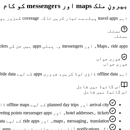
بیرونِ ملک maps اور messengers کو کام میں رکھنے کا طریقہ
اہم travel apps پہلے سے تیار کریں تاکہ coverage کمزور ہونے پر بھی navigation، rides، tickets، اور messages کام کرتے رہیں۔
مسئلہ
مسئلہ
Maps، ride apps، اور messengers وہ پہلی apps ہیں جن کی travelers کو ضرورت پڑتی ہے، لیکن کمزور، محدود، یا غلط configuration والے data پر یہ ناکام ہو سکتی ہیں۔
فوری جواب
فوری جواب
اہم offline data ڈاؤن لوڈ کریں، ضروری apps کے لیے mobile data کی اجازت دیں، background restrictions کم رکھیں، اور eSIM پر switch کرنے کے بعد maps اور messaging آزمائیں۔
اس گائیڈ میں شامل
اس گائیڈ میں شامل
arrival city اور planned day trips کے لیے offline maps ڈاؤن لوڈ کریں۔
hotel addresses، tickets، اور meeting points messenger apps سے باہر بھی محفوظ کریں۔
maps، messaging، translation، اور ride apps کے لیے mobile data کی اجازت دیں۔
اگر notifications آنا بند ہو جائیں تو ضروری apps کے لیے strict data saver بند کر دیں۔