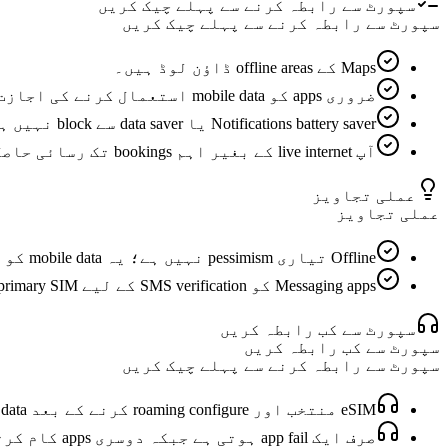
سپورٹ سے رابطہ کرنے سے پہلے چیک کریں
سپورٹ سے رابطہ کرنے سے پہلے چیک کریں
Maps کے offline areas ڈاؤن لوڈ ہیں۔
ضروری apps کو mobile data استعمال کرنے کی اجازت ہے۔
Notifications battery saver یا data saver سے block نہیں ہو رہیں۔
آپ live internet کے بغیر اہم bookings تک رسائی حاصل کر سکتے ہیں۔
عملی تجاویز
عملی تجاویز
Offline تیاری pessimism نہیں ہے؛ یہ mobile data کو زیادہ تیز اور کم stress والا بنا دیتی ہے۔
Messaging apps کو SMS verification کے لیے primary SIM فعال درکار ہو سکتی ہے، لیکن روزمرہ messages eSIM data استعمال کر سکتے ہیں۔
سپورٹ سے کب رابطہ کریں
سپورٹ سے کب رابطہ کریں
سپورٹ سے رابطہ کرنے سے پہلے چیک کریں
eSIM منتخب اور roaming configure کرنے کے بعد mobile data پر تمام apps fail ہو جاتی ہیں۔
صرف ایک app fail ہوتی ہے جبکہ دوسری apps کام کرتی ہیں، جس سے لگتا ہے کہ مسئلہ eSIM کے بجائے app settings میں ہے۔