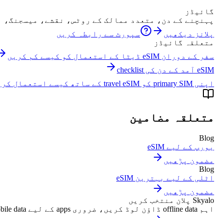
گائیڈز
پہنچنے کے دن، متعدد ممالک کے روٹس، نقشے، میسجنگ، ا
پلانز دیکھیں
سپورٹ سے رابطہ کریں
متعلقہ گائیڈز
سفر کے دوران eSIM ڈیٹا کے استعمال کو کیسے کم کریں
eSIM آمد کے دن کی checklist
اپنی primary SIM کو travel eSIM کے ساتھ کیسے استعمال کریں
متعلقہ مضامین
Blog
یورپ کے لیے eSIM
مضمون پڑھیں
Blog
اٹلی کے لیے بہترین eSIM
مضمون پڑھیں
Skyalo پلان منتخب کریں
اہم offline data ڈاؤن لوڈ کریں، ضروری apps کے لیے mobile data کی اجازت دیں، background restrictions کم رکھیں، اور eSIM پر switch کرنے کے بعد maps اور messaging آزمائیں۔