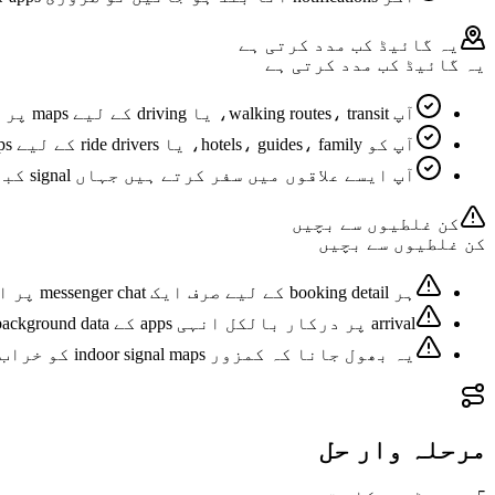
یہ گائیڈ کب مدد کرتی ہے
یہ گائیڈ کب مدد کرتی ہے
آپ walking routes، transit، یا driving کے لیے maps پر انحصار کرتے ہیں۔
آپ کو hotels، guides، family، یا ride drivers کے لیے messaging apps کی ضرورت ہے۔
آپ ایسے علاقوں میں سفر کرتے ہیں جہاں signal کبھی مستحکم نہیں ہوتا۔
کن غلطیوں سے بچیں
کن غلطیوں سے بچیں
ہر booking detail کے لیے صرف ایک messenger chat پر انحصار کرنا۔
arrival پر درکار بالکل انہی apps کے background data کو block کر دینا۔
یہ بھول جانا کہ کمزور indoor signal maps کو خراب دکھا سکتا ہے۔
مرحلہ وار حل