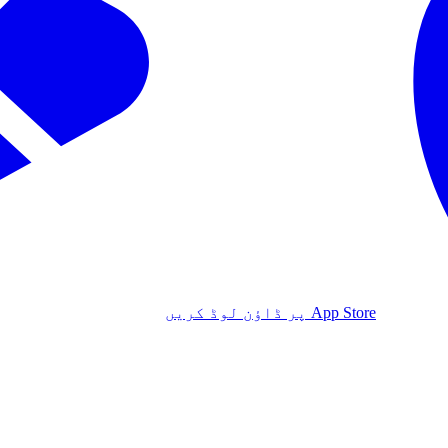
App Store پر ڈاؤن لوڈ کریں