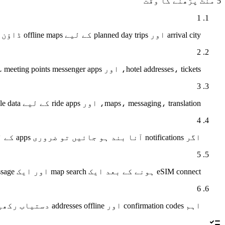
5 منٹ
پڑھنے کا وقت
1
arrival city اور planned day trips کے لیے offline maps ڈاؤن لوڈ کریں۔
2
hotel addresses، tickets، اور meeting points messenger apps سے باہر بھی محفوظ کریں۔
3
maps، messaging، translation، اور ride apps کے لیے mobile data کی اجازت دیں۔
4
اگر notifications آنا بند ہو جائیں تو ضروری apps کے لیے strict data saver بند کر دیں۔
5
eSIM connect ہونے کے بعد ایک map search اور ایک outgoing message آزما لیں۔
6
اہم confirmation codes اور addresses offline دستیاب رکھیں۔