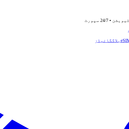
بلاگ
گائیڈز