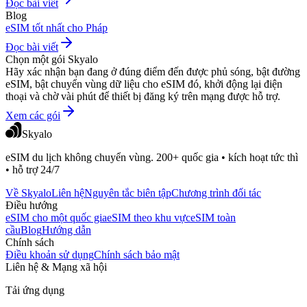
Đọc bài viết
Blog
eSIM tốt nhất cho Pháp
Đọc bài viết
Chọn một gói Skyalo
Hãy xác nhận bạn đang ở đúng điểm đến được phủ sóng, bật đường
eSIM, bật chuyển vùng dữ liệu cho eSIM đó, khởi động lại điện
thoại và chờ vài phút để thiết bị đăng ký trên mạng được hỗ trợ.
Xem các gói
Skyalo
eSIM du lịch không chuyển vùng. 200+ quốc gia • kích hoạt tức thì
• hỗ trợ 24/7
Về Skyalo
Liên hệ
Nguyên tắc biên tập
Chương trình đối tác
Điều hướng
eSIM cho một quốc gia
eSIM theo khu vực
eSIM toàn
cầu
Blog
Hướng dẫn
Chính sách
Điều khoản sử dụng
Chính sách bảo mật
Liên hệ & Mạng xã hội
Tải ứng dụng