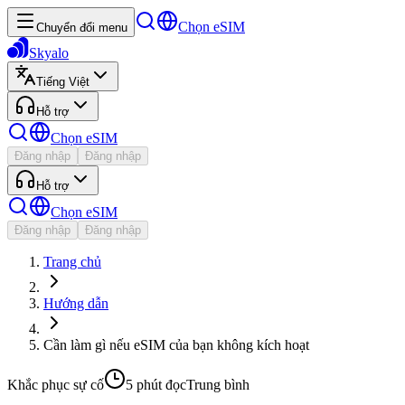
Chọn eSIM
Chuyển đổi menu
Skyalo
Tiếng Việt
Hỗ trợ
Chọn eSIM
Đăng nhập
Đăng nhập
Hỗ trợ
Chọn eSIM
Đăng nhập
Đăng nhập
Trang chủ
Hướng dẫn
Cần làm gì nếu eSIM của bạn không kích hoạt
Khắc phục sự cố
5 phút
đọc
Trung bình