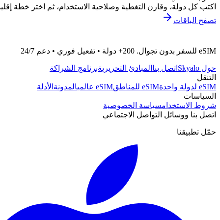
اكتب كل دولة، وقارن التغطية وصلاحية الاستخدام، ثم اختر خطة إقليمي
تصفح الباقات
eSIM للسفر بدون تجوال. 200+ دولة • تفعيل فوري • دعم 24/7
حول Skyalo
اتصل بنا
المبادئ التحريرية
برنامج الشراكة
التنقل
eSIM لدولة واحدة
eSIM للمناطق
eSIM عالمي
المدونة
الأدلة
السياسات
شروط الاستخدام
سياسة الخصوصية
اتصل بنا ووسائل التواصل الاجتماعي
حمّل تطبيقنا