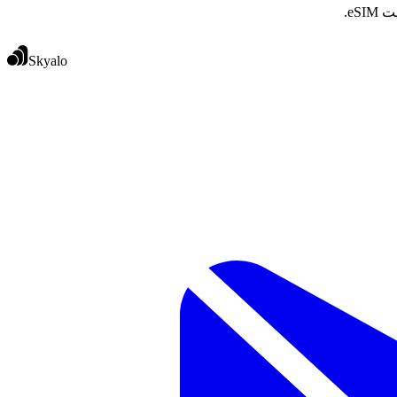
eS.
Skyalo