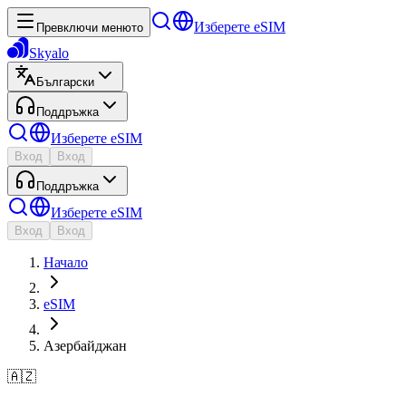
Изберете eSIM
Превключи менюто
Skyalo
Български
Поддръжка
Изберете eSIM
Вход
Вход
Поддръжка
Изберете eSIM
Вход
Вход
Начало
eSIM
Азербайджан
🇦🇿