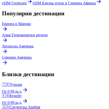
eSIM Глобален
eSIM Близък изток и Северна Африка
Популярни дестинации
Европа и Мароко
Азия-Тихоокеански регион
Латинска Америка
Северна Америка
Близки дестинации
🇹🇷
Турция
От 0,99 щ.д.
🇰🇼
Кувейт
От 0,99 щ.д.
🇸🇦
Саудитска Арабия