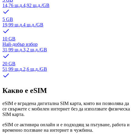
14,76 щ.д.
4,92 щ.д.
/GB
5 GB
19,99 щ.д.
4 щ.д.
/GB
10 GB
Най-добър избор
31,99 щ.д.
3,2 щ.д.
/GB
20 GB
51,99 щ.д.
2,6 щ.д.
/GB
Какво е eSIM
eSIM е вградена дигитална SIM карта, която ви позволява да
се свържете с мобилен интернет без да използвате физическа
SIM карта.
eSIM се активира онлайн и е подходящ за пътуване, работа и
временно ползване на интернет в чужбина.