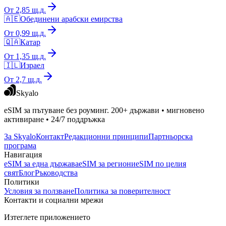
От 2,85 щ.д.
🇦🇪
Обединени арабски емирства
От 0,99 щ.д.
🇶🇦
Катар
От 1,35 щ.д.
🇮🇱
Израел
От 2,7 щ.д.
Skyalo
eSIM за пътуване без роуминг. 200+ държави • мигновено
активиране • 24/7 поддръжка
За Skyalo
Контакт
Редакционни принципи
Партньорска
програма
Навигация
eSIM за една държава
eSIM за региони
eSIM по целия
свят
Блог
Ръководства
Политики
Условия за ползване
Политика за поверителност
Контакти и социални мрежи
Изтеглете приложението