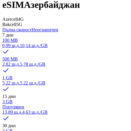
eSIM
Азербайджан
Azercell
4G
Bakcell
5G
Пълна скорост
Неограничен
7 дни
100 MB
0,99 щ.д.
10,14 щ.д.
/GB
500 MB
2,82 щ.д.
5,78 щ.д.
/GB
1 GB
5,22 щ.д.
5,22 щ.д.
/GB
15 дни
3 GB
Популярен
13,89 щ.д.
4,63 щ.д.
/GB
30 дни
3 GB