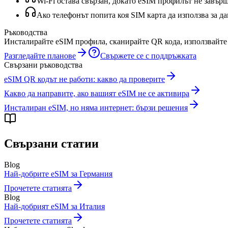
Wi‑Fi остава свързан, докато eSIM профилът не завърш
Ако телефонът попита коя SIM карта да използва за дан
Ръководства
Инсталирайте eSIM профила, сканирайте QR кода, използвайте 
Разгледайте планове
Свържете се с поддръжката
Свързани ръководства
eSIM QR кодът не работи: какво да проверите
Какво да направите, ако вашият eSIM не се активира
Инсталиран eSIM, но няма интернет: бързи решения
Свързани статии
Blog
Най-добрите eSIM за Германия
Прочетете статията
Blog
Най-добрият eSIM за Италия
Прочетете статията