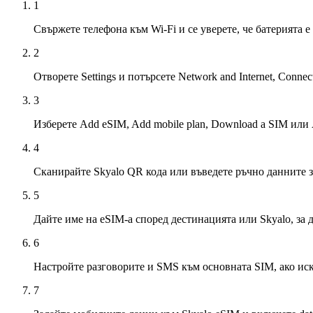
1
Свържете телефона към Wi‑Fi и се уверете, че батерията е
2
Отворете Settings и потърсете Network and Internet, Connec
3
Изберете Add eSIM, Add mobile plan, Download a SIM или 
4
Сканирайте Skyalo QR кода или въведете ръчно данните за
5
Дайте име на eSIM-а според дестинацията или Skyalo, за да
6
Настройте разговорите и SMS към основната SIM, ако ис
7