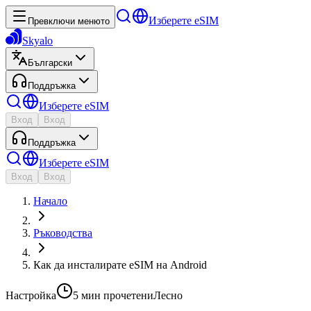
Изберете eSIM
Превключи менюто
Skyalo
Български
Поддръжка
Изберете eSIM
Вход
Вход
Поддръжка
Изберете eSIM
Вход
Вход
Начало
Ръководства
Как да инсталирате eSIM на Android
Настройка
5 мин
прочетени
Лесно