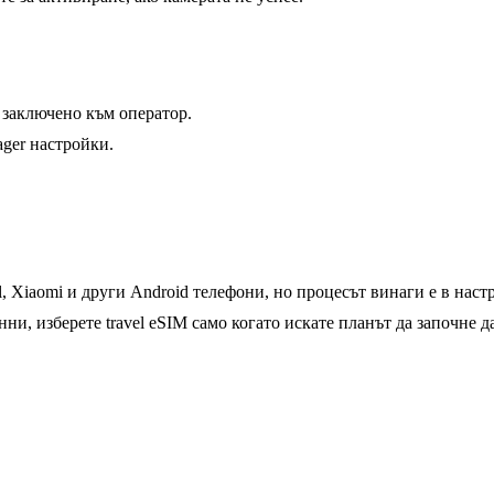
 заключено към оператор.
ger настройки.
l, Xiaomi и други Android телефони, но процесът винаги е в нас
ни, изберете travel eSIM само когато искате планът да започне да