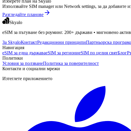
Изберете план на Skyalo
Използвайте SIM manager или Network settings, за да добавите и
Разгледайте планове
Skyalo
eSIM за пътуване без роуминг. 200+ държави • мигновено актив
За Skyalo
Контакт
Редакционни принципи
Партньорска програм
Навигация
eSIM за една държава
eSIM за региони
eSIM по целия свят
Блог
Р
Политики
Условия за ползване
Политика за поверителност
Контакти и социални мрежи
Изтеглете приложението