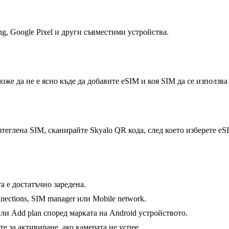
g, Google Pixel и други съвместими устройства.
може да не е ясно къде да добавите eSIM и коя SIM да се използв
зтеглена SIM, сканирайте Skyalo QR кода, след което изберете eS
а е достатъчно заредена.
nnections, SIM manager или Mobile network.
ли Add plan според марката на Android устройството.
е за активиране, ако камерата не успее.