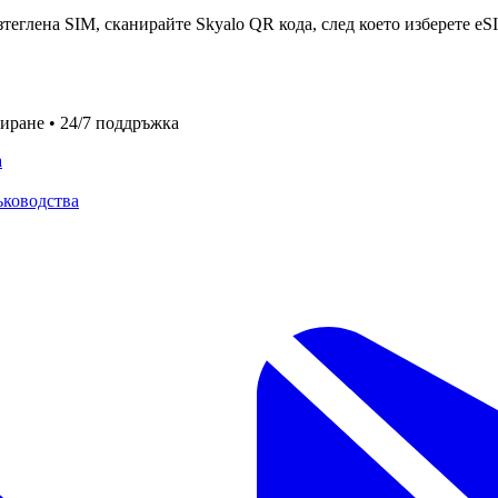
зтеглена SIM, сканирайте Skyalo QR кода, след което изберете eS
иране • 24/7 поддръжка
а
ъководства