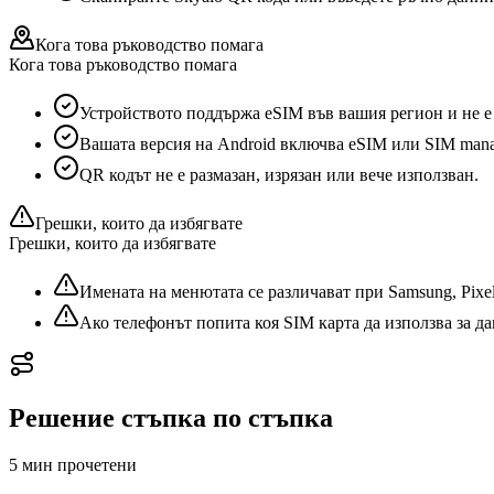
Кога това ръководство помага
Кога това ръководство помага
Устройството поддържа eSIM във вашия регион и не е
Вашата версия на Android включва eSIM или SIM mana
QR кодът не е размазан, изрязан или вече използван.
Грешки, които да избягвате
Грешки, които да избягвате
Имената на менютата се различават при Samsung, Pixe
Ако телефонът попита коя SIM карта да използва за дан
Решение стъпка по стъпка
5 мин
прочетени