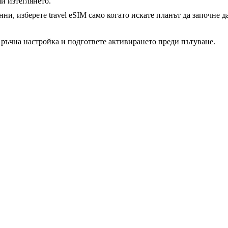
и изтеглянето.
ни, изберете travel eSIM само когато искате планът да започне да
ръчна настройка и подгответе активирането преди пътуване.