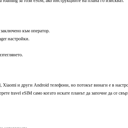
 roaming за този eSIM, ако инструкциите на плана го изискват.
 заключено към оператор.
ger настройки.
изтеглянето.
l, Xiaomi и други Android телефони, но потокът винаги е в наст
рете travel eSIM само когато искате планът да започне да се свър