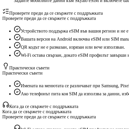
Задайте мобилните данни към Skyalo eSIM и включете data
Проверете преди да се свържете с поддръжката
Проверете преди да се свържете с поддръжката
Устройството поддържа eSIM във вашия регион и не е
Вашата версия на Android включва eSIM или SIM mana
QR кодът не е размазан, изрязан или вече използван.
Wi‑Fi остава свързан, докато eSIM профилът завърши 
Практически съвети
Практически съвети
Имената на менютата се различават при Samsung, Pixe
Ако телефонът пита коя SIM да използва за данни, избе
Кога да се свържете с поддръжката
Кога да се свържете с поддръжката
Проверете преди да се свържете с поддръжката