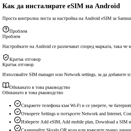
Как да инсталирате eSIM на Android
Проста контролна листа за настройка на Android eSIM за Samsun
Проблем
Проблем
Настройките на Android се различават според марката, така че 
Кратък отговор
Кратък отговор
Използвайте SIM manager или Network settings, за да добавите и
Обхванато в това ръководство
Обхванато в това ръководство
Свържете телефона към Wi‑Fi и се уверете, че батерият
Отворете Settings и потърсете Network and Internet, Co
Изберете Add eSIM, Add mobile plan, Download a SIM и
Сканирайте Skyalo QR кода или въведете ръчно даннит