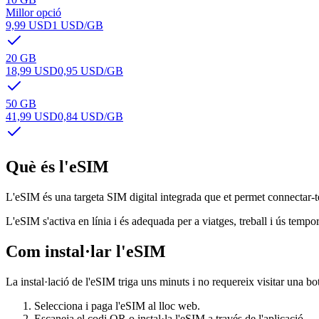
Millor opció
9,99 USD
1 USD
/GB
20 GB
18,99 USD
0,95 USD
/GB
50 GB
41,99 USD
0,84 USD
/GB
Què és l'eSIM
L'eSIM és una targeta SIM digital integrada que et permet connectar-te 
L'eSIM s'activa en línia i és adequada per a viatges, treball i ús tempora
Com instal·lar l'eSIM
La instal·lació de l'eSIM triga uns minuts i no requereix visitar una bo
Selecciona i paga l'eSIM al lloc web.
Escaneja el codi QR o instal·la l'eSIM a través de l'aplicació.