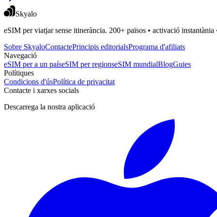
Skyalo
eSIM per viatjar sense itinerància. 200+ països • activació instantània 
Sobre Skyalo
Contacte
Principis editorials
Programa d'afiliats
Navegació
eSIM per a un país
eSIM per regions
eSIM mundial
Blog
Guies
Polítiques
Condicions d'ús
Política de privacitat
Contacte i xarxes socials
Descarrega la nostra aplicació