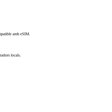
ompatible amb eSIM.
adors locals.