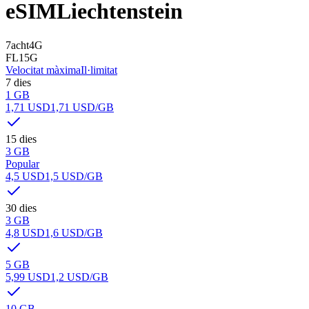
eSIM
Liechtenstein
7acht
4G
FL1
5G
Velocitat màxima
Il·limitat
7 dies
1 GB
1,71 USD
1,71 USD
/GB
15 dies
3 GB
Popular
4,5 USD
1,5 USD
/GB
30 dies
3 GB
4,8 USD
1,6 USD
/GB
5 GB
5,99 USD
1,2 USD
/GB
10 GB