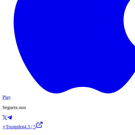
Play
Segueix-nos
⭐
Trustpilot
4.3
/ 5