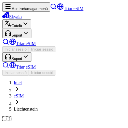
Triar eSIM
Mostrar/amagar menú
Skyalo
Català
Suport
Triar eSIM
Iniciar sessió
Iniciar sessió
Suport
Triar eSIM
Iniciar sessió
Iniciar sessió
Inici
eSIM
Liechtenstein
🇱🇮