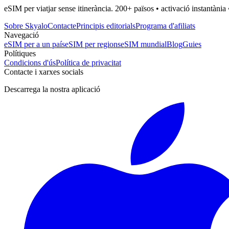
eSIM per viatjar sense itinerància. 200+ països • activació instantània 
Sobre Skyalo
Contacte
Principis editorials
Programa d'afiliats
Navegació
eSIM per a un país
eSIM per regions
eSIM mundial
Blog
Guies
Polítiques
Condicions d'ús
Política de privacitat
Contacte i xarxes socials
Descarrega la nostra aplicació