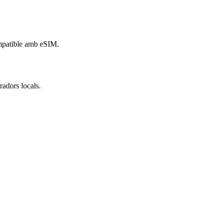
ompatible amb eSIM.
adors locals.