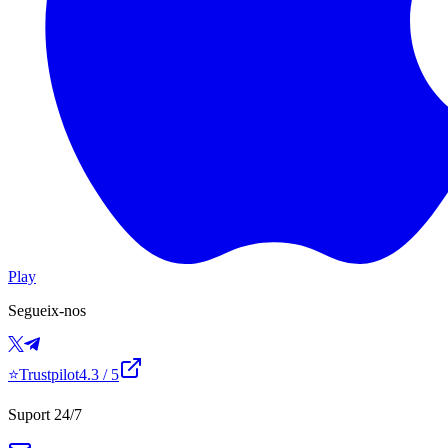
Play
Segueix-nos
⭐
Trustpilot
4.3
/ 5
Suport 24/7