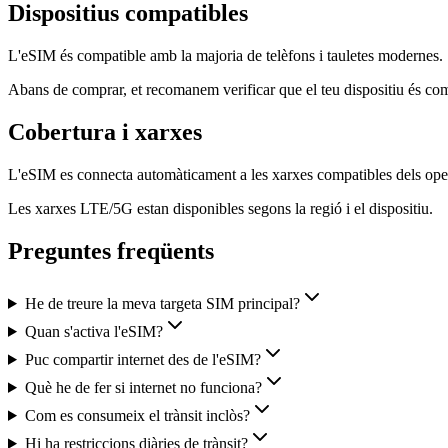
Dispositius compatibles
L'eSIM és compatible amb la majoria de telèfons i tauletes modernes.
Abans de comprar, et recomanem verificar que el teu dispositiu és c
Cobertura i xarxes
L'eSIM es connecta automàticament a les xarxes compatibles dels oper
Les xarxes LTE/5G estan disponibles segons la regió i el dispositiu.
Preguntes freqüents
He de treure la meva targeta SIM principal?
Quan s'activa l'eSIM?
Puc compartir internet des de l'eSIM?
Què he de fer si internet no funciona?
Com es consumeix el trànsit inclòs?
Hi ha restriccions diàries de trànsit?