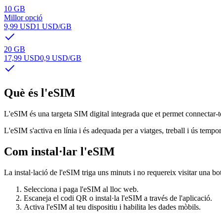
10 GB
Millor opció
9,99 USD
1 USD
/GB
20 GB
17,99 USD
0,9 USD
/GB
Què és l'eSIM
L'eSIM és una targeta SIM digital integrada que et permet connectar-te 
L'eSIM s'activa en línia i és adequada per a viatges, treball i ús tempora
Com instal·lar l'eSIM
La instal·lació de l'eSIM triga uns minuts i no requereix visitar una bo
Selecciona i paga l'eSIM al lloc web.
Escaneja el codi QR o instal·la l'eSIM a través de l'aplicació.
Activa l'eSIM al teu dispositiu i habilita les dades mòbils.