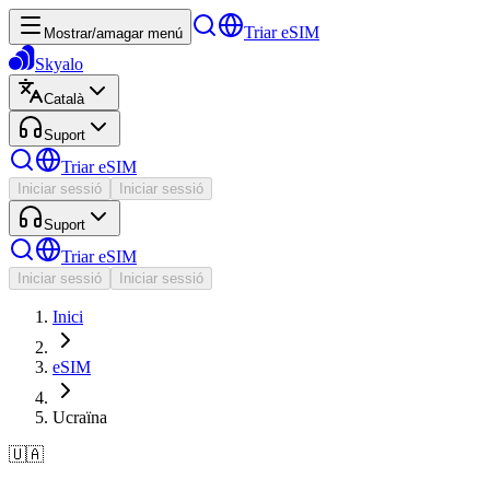
Triar eSIM
Mostrar/amagar menú
Skyalo
Català
Suport
Triar eSIM
Iniciar sessió
Iniciar sessió
Suport
Triar eSIM
Iniciar sessió
Iniciar sessió
Inici
eSIM
Ucraïna
🇺🇦