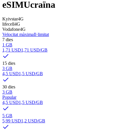
eSIM
Ucraïna
Kyivstar
4G
lifecell
4G
Vodafone
4G
Velocitat màxima
Il·limitat
7 dies
1 GB
1,71 USD
1,71 USD
/GB
15 dies
3 GB
4,5 USD
1,5 USD
/GB
30 dies
3 GB
Popular
4,5 USD
1,5 USD
/GB
5 GB
5,99 USD
1,2 USD
/GB