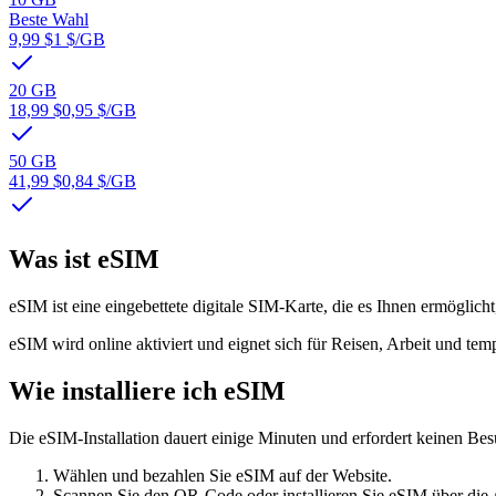
Beste Wahl
9,99 $
1 $
/GB
20 GB
18,99 $
0,95 $
/GB
50 GB
41,99 $
0,84 $
/GB
Was ist eSIM
eSIM ist eine eingebettete digitale SIM-Karte, die es Ihnen ermöglic
eSIM wird online aktiviert und eignet sich für Reisen, Arbeit und te
Wie installiere ich eSIM
Die eSIM-Installation dauert einige Minuten und erfordert keinen Be
Wählen und bezahlen Sie eSIM auf der Website.
Scannen Sie den QR-Code oder installieren Sie eSIM über die