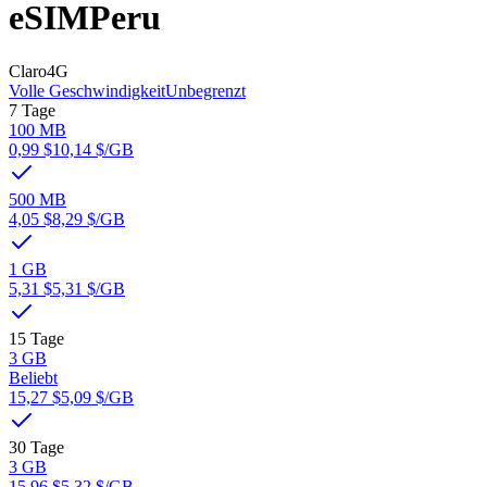
eSIM
Peru
Claro
4G
Volle Geschwindigkeit
Unbegrenzt
7 Tage
100 MB
0,99 $
10,14 $
/GB
500 MB
4,05 $
8,29 $
/GB
1 GB
5,31 $
5,31 $
/GB
15 Tage
3 GB
Beliebt
15,27 $
5,09 $
/GB
30 Tage
3 GB
15,96 $
5,32 $
/GB