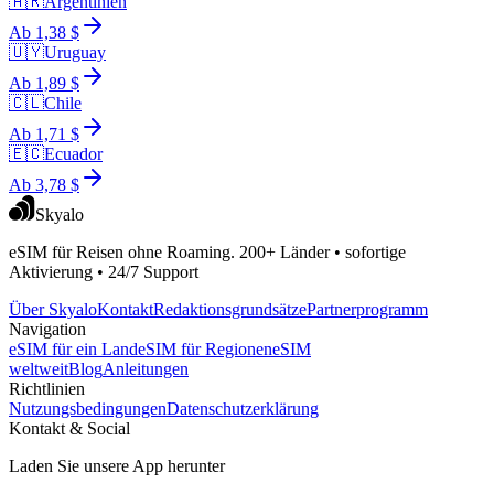
🇦🇷
Argentinien
Ab 1,38 $
🇺🇾
Uruguay
Ab 1,89 $
🇨🇱
Chile
Ab 1,71 $
🇪🇨
Ecuador
Ab 3,78 $
Skyalo
eSIM für Reisen ohne Roaming. 200+ Länder • sofortige
Aktivierung • 24/7 Support
Über Skyalo
Kontakt
Redaktionsgrundsätze
Partnerprogramm
Navigation
eSIM für ein Land
eSIM für Regionen
eSIM
weltweit
Blog
Anleitungen
Richtlinien
Nutzungsbedingungen
Datenschutzerklärung
Kontakt & Social
Laden Sie unsere App herunter