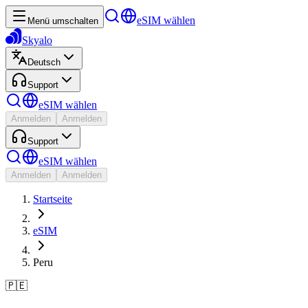
eSIM wählen
Menü umschalten
Skyalo
Deutsch
Support
eSIM wählen
Anmelden
Anmelden
Support
eSIM wählen
Anmelden
Anmelden
Startseite
eSIM
Peru
🇵🇪