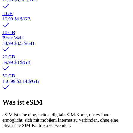
5 GB
19,99 $
4 $
/GB
10 GB
Beste Wahl
34,99 $
3,5 $
/GB
20 GB
59,99 $
3 $
/GB
50 GB
156,99 $
3,14 $
/GB
Was ist eSIM
eSIM ist eine eingebettete digitale SIM-Karte, die es Ihnen
ermöglicht, sich mit mobilem Internet zu verbinden, ohne eine
physische SIM-Karte zu verwenden.