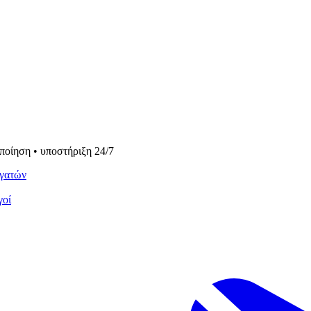
οποίηση • υποστήριξη 24/7
γατών
γοί