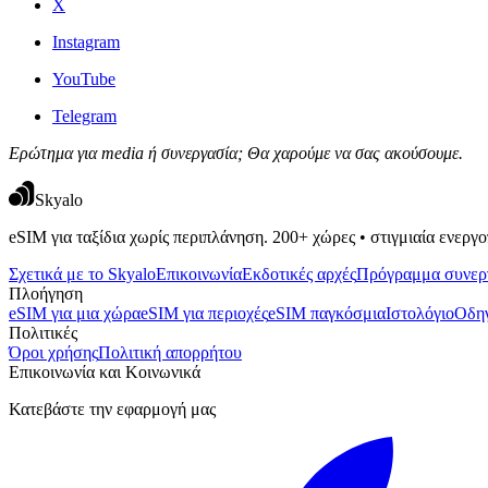
X
Instagram
YouTube
Telegram
Ερώτημα για media ή συνεργασία; Θα χαρούμε να σας ακούσουμε.
Skyalo
eSIM για ταξίδια χωρίς περιπλάνηση. 200+ χώρες • στιγμιαία ενεργ
Σχετικά με το Skyalo
Επικοινωνία
Εκδοτικές αρχές
Πρόγραμμα συνερ
Πλοήγηση
eSIM για μια χώρα
eSIM για περιοχές
eSIM παγκόσμια
Ιστολόγιο
Οδη
Πολιτικές
Όροι χρήσης
Πολιτική απορρήτου
Επικοινωνία και Κοινωνικά
Κατεβάστε την εφαρμογή μας