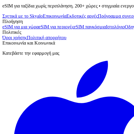
eSIM για ταξίδια χωρίς περιπλάνηση. 200+ χώρες • στιγμιαία ενεργ
Σχετικά με το Skyalo
Επικοινωνία
Εκδοτικές αρχές
Πρόγραμμα συνερ
Πλοήγηση
eSIM για μια χώρα
eSIM για περιοχές
eSIM παγκόσμια
Ιστολόγιο
Οδη
Πολιτικές
Όροι χρήσης
Πολιτική απορρήτου
Επικοινωνία και Κοινωνικά
Κατεβάστε την εφαρμογή μας