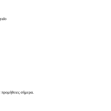
yalo
ε προμήθειες σήμερα.