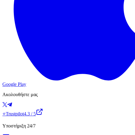
Google Play
Ακολουθήστε μας
⭐
Trustpilot
4.3
/ 5
Υποστήριξη 24/7