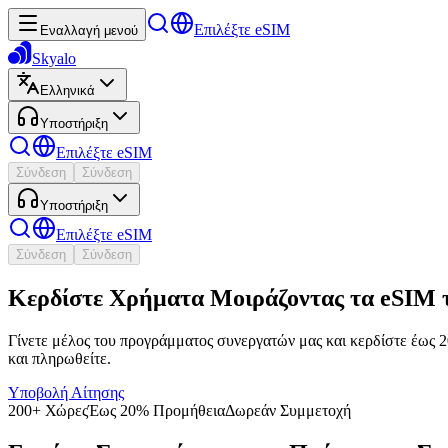
Επιλέξτε eSIM
Εναλλαγή μενού
Skyalo
Ελληνικά
Υποστήριξη
Επιλέξτε eSIM
Σύνδεση
Σύνδεση
Υποστήριξη
Επιλέξτε eSIM
Σύνδεση
Σύνδεση
Κερδίστε Χρήματα Μοιράζοντας τα eSIM τ
Γίνετε μέλος του προγράμματος συνεργατών μας και κερδίστε έως
και πληρωθείτε.
Υποβολή Αίτησης
200+ Χώρες
Έως 20% Προμήθεια
Δωρεάν Συμμετοχή