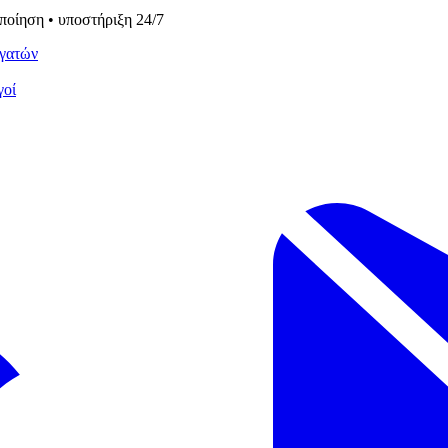
οποίηση • υποστήριξη 24/7
γατών
γοί