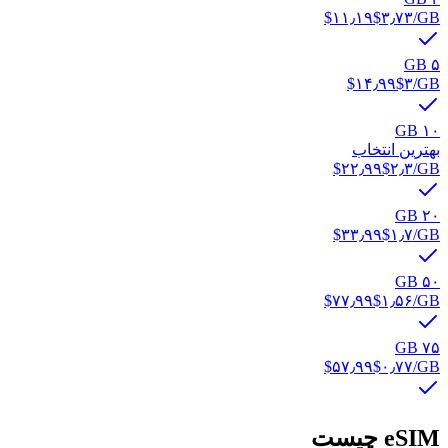
‎$۱۱٫۱۹
‎$۳٫۷۳
/GB
۵ GB
‎$۱۴٫۹۹
‎$۳
/GB
۱۰ GB
بهترین انتخاب
‎$۲۲٫۹۹
‎$۲٫۳
/GB
۲۰ GB
‎$۳۳٫۹۹
‎$۱٫۷
/GB
۵۰ GB
‎$۷۷٫۹۹
‎$۱٫۵۶
/GB
۷۵ GB
‎$۵۷٫۹۹
‎$۰٫۷۷
/GB
eSIM چیست