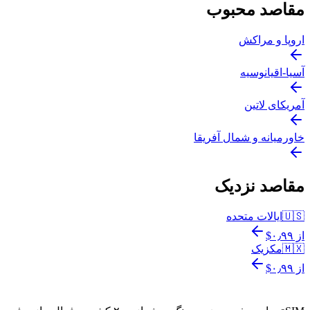
مقاصد محبوب
اروپا و مراکش
آسیا-اقیانوسیه
آمریکای لاتین
خاورمیانه و شمال آفریقا
مقاصد نزدیک
🇺🇸
ایالات متحده
از ‎$۰٫۹۹
🇲🇽
مکزیک
از ‎$۰٫۹۹