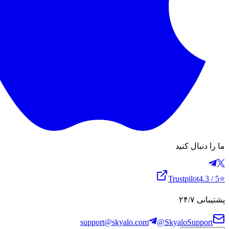
ما را دنبال کنید
Trustpilot
4.3
/ 5
⭐
پشتیبانی ۲۴/۷
support@skyalo.com
@SkyaloSupport