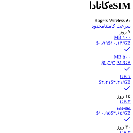
eSIM
کانادا
Rogers Wireless
5G
سرعت کامل
نامحدود
۷ روز
۱۰۰ MB
‎$۰٫۹۹
‎$۱۰٫۱۴
/GB
۵۰۰ MB
‎$۲٫۴
‎$۴٫۹۲
/GB
۱ GB
‎$۴٫۴۱
‎$۴٫۴۱
/GB
۱۵ روز
۳ GB
محبوب
‎$۱۰٫۹۵
‎$۳٫۶۵
/GB
۳۰ روز
۳ GB