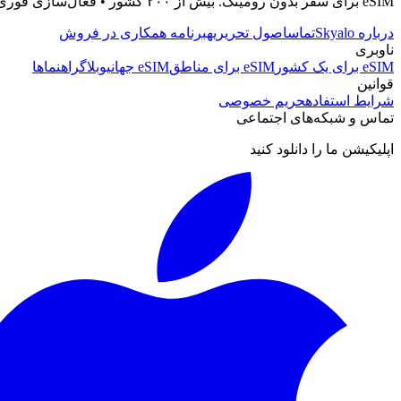
eSIM برای سفر بدون رومینگ. بیش از ۲۰۰ کشور • فعال‌سازی فوری • پشتیبانی ۲۴/۷
درباره Skyalo
تماس
اصول تحریریه
برنامه همکاری در فروش
ناوبری
eSIM برای یک کشور
eSIM برای مناطق
eSIM جهانی
وبلاگ
راهنماها
قوانین
شرایط استفاده
حریم خصوصی
تماس و شبکه‌های اجتماعی
اپلیکیشن ما را دانلود کنید