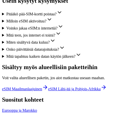
Usein kysytyt kysymykset
Pitääkö pää-SIM-kortti poistaa?
Milloin eSIM aktivoituu?
Voinko jakaa eSIM:n internetiä?
Mitä teen, jos internet ei toimi?
Miten sisältyvä data kuluu?
Onko päivittäisiä datarajoituksia?
Mitä tapahtuu kaiken datan käytön jälkeen?
Sisältyy myös alueellisiin paketteihin
Voit valita alueellisen paketin, jos aiot matkustaa useaan maahan.
eSIM Maailmanlaajuinen
eSIM Lähi-itä ja Pohjois-Afrikka
Suositut kohteet
Eurooppa ja Marokko