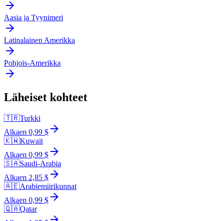
Aasia ja Tyynimeri
Latinalainen Amerikka
Pohjois-Amerikka
Läheiset kohteet
🇹🇷
Turkki
Alkaen 0,99 $
🇰🇼
Kuwait
Alkaen 0,99 $
🇸🇦
Saudi-Arabia
Alkaen 2,85 $
🇦🇪
Arabiemiirikunnat
Alkaen 0,99 $
🇶🇦
Qatar