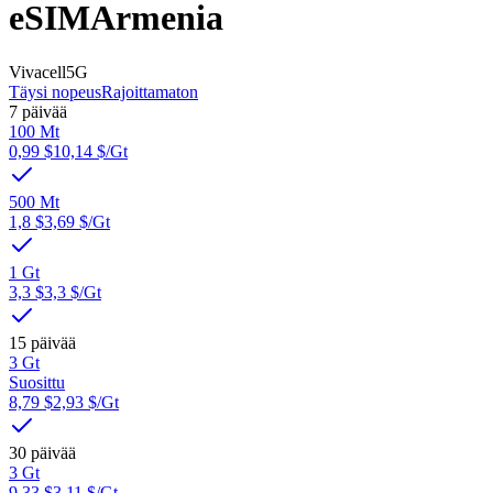
eSIM
Armenia
Vivacell
5G
Täysi nopeus
Rajoittamaton
7 päivää
100 Mt
0,99 $
10,14 $
/Gt
500 Mt
1,8 $
3,69 $
/Gt
1 Gt
3,3 $
3,3 $
/Gt
15 päivää
3 Gt
Suosittu
8,79 $
2,93 $
/Gt
30 päivää
3 Gt
9,33 $
3,11 $
/Gt