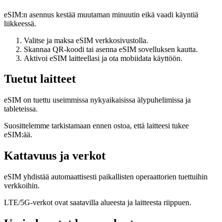
eSIM:n asennus kestää muutaman minuutin eikä vaadi käyntiä
liikkeessä.
Valitse ja maksa eSIM verkkosivustolla.
Skannaa QR-koodi tai asenna eSIM sovelluksen kautta.
Aktivoi eSIM laitteellasi ja ota mobiidata käyttöön.
Tuetut laitteet
eSIM on tuettu useimmissa nykyaikaisissa älypuhelimissa ja
tableteissa.
Suosittelemme tarkistamaan ennen ostoa, että laitteesi tukee
eSIM:ää.
Kattavuus ja verkot
eSIM yhdistää automaattisesti paikallisten operaattorien tuettuihin
verkkoihin.
LTE/5G-verkot ovat saatavilla alueesta ja laitteesta riippuen.