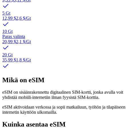
5 Gt
12,99 $
2,6 $
/Gt
10 Gt
Paras valinta
20,99 $
2,1 $
/Gt
20 Gt
35,99 $
1,8 $
/Gt
Mikä on eSIM
eSIM on sisäänrakennettu digitaalinen SIM-kortti, jonka avulla voit
yhdistää mobiili-internetiin ilman fyysistä SIM-korttia.
eSIM aktivoidaan verkossa ja sopii matkailuun, työhön ja tilapäiseen
internetin käyttöön ulkomailla.
Kuinka asentaa eSIM