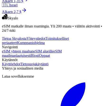
Alkaen 1,35 $
🇮🇱
Israel
Alkaen 2,7 $
Skyalo
eSIM matkalle ilman roamingia. Yli 200 maata • välitön aktivointi •
24/7-tuki
Tietoa Skyalosta
Yhteystiedot
Toimitukselliset
periaatteet
Kumppaniohjelma
Navigointi
eSIM yhteen maahan
eSIM alueille
eSIM
maailmanlaajuisesti
Blogi
Oppaat
Käytännöt
Käyttöehdot
Tietosuojakäytäntö
Yhteys ja sosiaalinen media
Lataa sovelluksemme