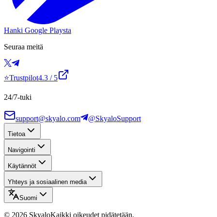
Hanki Google Playsta
Seuraa meitä
⭐
Trustpilot
4.3
/ 5
24/7-tuki
support@skyalo.com
@SkyaloSupport
Tietoa
Navigointi
Käytännöt
Yhteys ja sosiaalinen media
Suomi
©
2026
Skyalo
Kaikki oikeudet pidätetään.