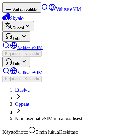
Valitse eSIM
Vaihda valikko
Skyalo
Suomi
Tuki
Valitse eSIM
Kirjaudu
Kirjaudu
Tuki
Valitse eSIM
Kirjaudu
Kirjaudu
Etusivu
Oppaat
Näin asennat eSIMin manuaalisesti
Käyttöönotto
5 min
lukua
Keskitaso