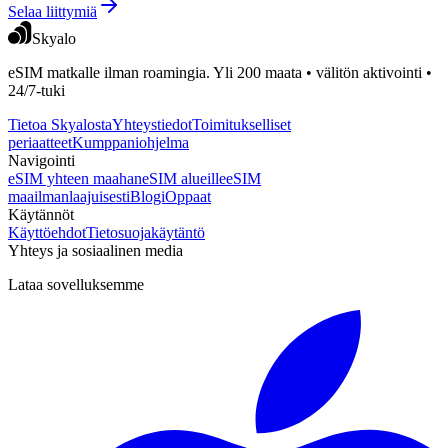
Selaa liittymiä
Skyalo
eSIM matkalle ilman roamingia. Yli 200 maata • välitön aktivointi •
24/7-tuki
Tietoa Skyalosta
Yhteystiedot
Toimitukselliset
periaatteet
Kumppaniohjelma
Navigointi
eSIM yhteen maahan
eSIM alueille
eSIM
maailmanlaajuisesti
Blogi
Oppaat
Käytännöt
Käyttöehdot
Tietosuojakäytäntö
Yhteys ja sosiaalinen media
Lataa sovelluksemme