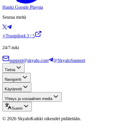
Hanki Google Playsta
Seuraa meitä
⭐
Trustpilot
4.3
/ 5
24/7-tuki
support@skyalo.com
@SkyaloSupport
Tietoa
Navigointi
Käytännöt
Yhteys ja sosiaalinen media
Suomi
©
2026
Skyalo
Kaikki oikeudet pidätetään.