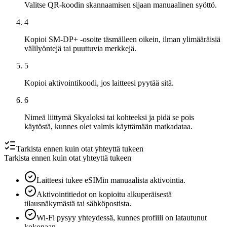
Valitse QR-koodin skannaamisen sijaan manuaalinen syöttö.
4
Kopioi SM-DP+ -osoite täsmälleen oikein, ilman ylimääräisiä
välilyöntejä tai puuttuvia merkkejä.
5
Kopioi aktivointikoodi, jos laitteesi pyytää sitä.
6
Nimeä liittymä Skyaloksi tai kohteeksi ja pidä se pois
käytöstä, kunnes olet valmis käyttämään matkadataa.
Tarkista ennen kuin otat yhteyttä tukeen
Tarkista ennen kuin otat yhteyttä tukeen
Laitteesi tukee eSIMin manuaalista aktivointia.
Aktivointitiedot on kopioitu alkuperäisestä
tilausnäkymästä tai sähköpostista.
Wi‑Fi pysyy yhteydessä, kunnes profiili on latautunut
kokonaan.