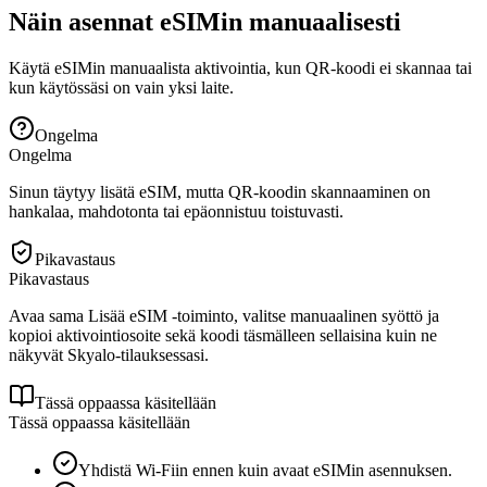
Näin asennat eSIMin manuaalisesti
Käytä eSIMin manuaalista aktivointia, kun QR-koodi ei skannaa tai
kun käytössäsi on vain yksi laite.
Ongelma
Ongelma
Sinun täytyy lisätä eSIM, mutta QR-koodin skannaaminen on
hankalaa, mahdotonta tai epäonnistuu toistuvasti.
Pikavastaus
Pikavastaus
Avaa sama Lisää eSIM -toiminto, valitse manuaalinen syöttö ja
kopioi aktivointiosoite sekä koodi täsmälleen sellaisina kuin ne
näkyvät Skyalo-tilauksessasi.
Tässä oppaassa käsitellään
Tässä oppaassa käsitellään
Yhdistä Wi-Fiin ennen kuin avaat eSIMin asennuksen.