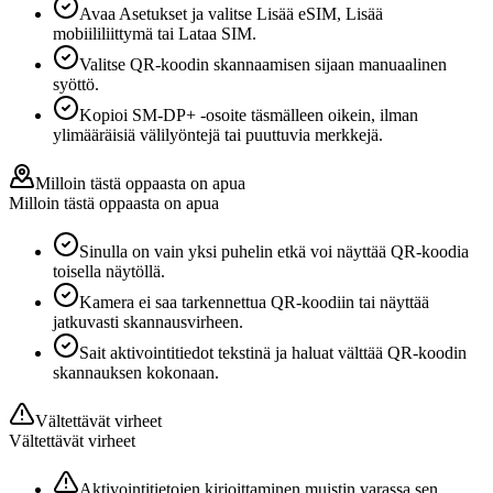
Avaa Asetukset ja valitse Lisää eSIM, Lisää
mobiililiittymä tai Lataa SIM.
Valitse QR-koodin skannaamisen sijaan manuaalinen
syöttö.
Kopioi SM-DP+ -osoite täsmälleen oikein, ilman
ylimääräisiä välilyöntejä tai puuttuvia merkkejä.
Milloin tästä oppaasta on apua
Milloin tästä oppaasta on apua
Sinulla on vain yksi puhelin etkä voi näyttää QR-koodia
toisella näytöllä.
Kamera ei saa tarkennettua QR-koodiin tai näyttää
jatkuvasti skannausvirheen.
Sait aktivointitiedot tekstinä ja haluat välttää QR-koodin
skannauksen kokonaan.
Vältettävät virheet
Vältettävät virheet
Aktivointitietojen kirjoittaminen muistin varassa sen