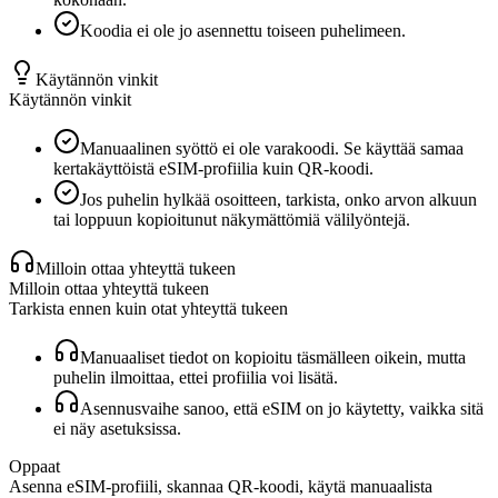
Koodia ei ole jo asennettu toiseen puhelimeen.
Käytännön vinkit
Käytännön vinkit
Manuaalinen syöttö ei ole varakoodi. Se käyttää samaa
kertakäyttöistä eSIM-profiilia kuin QR-koodi.
Jos puhelin hylkää osoitteen, tarkista, onko arvon alkuun
tai loppuun kopioitunut näkymättömiä välilyöntejä.
Milloin ottaa yhteyttä tukeen
Milloin ottaa yhteyttä tukeen
Tarkista ennen kuin otat yhteyttä tukeen
Manuaaliset tiedot on kopioitu täsmälleen oikein, mutta
puhelin ilmoittaa, ettei profiilia voi lisätä.
Asennusvaihe sanoo, että eSIM on jo käytetty, vaikka sitä
ei näy asetuksissa.
Oppaat
Asenna eSIM-profiili, skannaa QR-koodi, käytä manuaalista