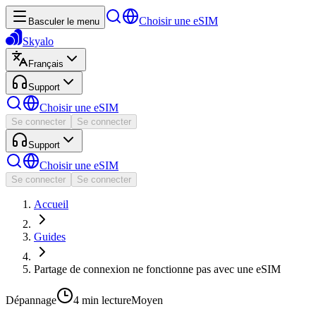
Choisir une eSIM
Basculer le menu
Skyalo
Français
Support
Choisir une eSIM
Se connecter
Se connecter
Support
Choisir une eSIM
Se connecter
Se connecter
Accueil
Guides
Partage de connexion ne fonctionne pas avec une eSIM
Dépannage
4 min
lecture
Moyen