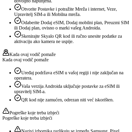
dovoljno napunjena.
Otvorite Postavke i potražite Mreža i internet, Veze,
Upravitelj SIM-a ili Mobilna mreža.
Odaberite Dodaj eSIM, Dodaj mobilni plan, Preuzmi SIM
ili Dodaj plan, ovisno o marki vašeg Androida.
Skenirajte Skyalo QR kod ili ručno unesite podatke za
aktivaciju ako kamera ne uspije.
Kada ovaj vodič pomaže
Kada ovaj vodič pomaže
Uređaj podržava eSIM u vašoj regiji i nije zaključan na
operatera.
Vaša verzija Androida uključuje postavke za eSIM ili
upravitelj SIM-a.
QR kod nije zamućen, odrezan niti već iskorišten.
Pogreške koje treba izbjeći
Pogreške koje treba izbjeći
Nazivi izbornika razlikuju se između Samsung, Pixel,