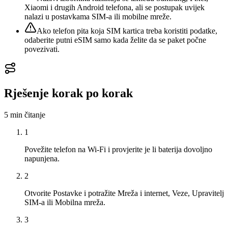
Xiaomi i drugih Android telefona, ali se postupak uvijek
nalazi u postavkama SIM-a ili mobilne mreže.
Ako telefon pita koja SIM kartica treba koristiti podatke,
odaberite putni eSIM samo kada želite da se paket počne
povezivati.
Rješenje korak po korak
5 min
čitanje
1
Povežite telefon na Wi-Fi i provjerite je li baterija dovoljno
napunjena.
2
Otvorite Postavke i potražite Mreža i internet, Veze, Upravitelj
SIM-a ili Mobilna mreža.
3