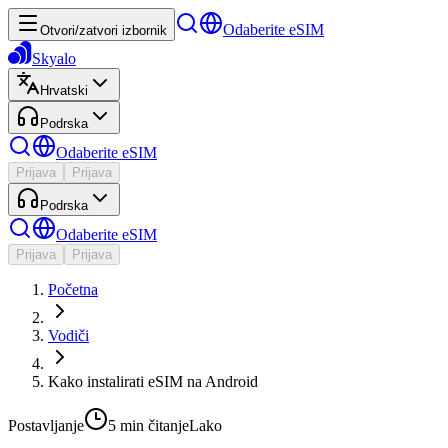
Odaberite eSIM
Otvori/zatvori izbornik
Skyalo
Hrvatski
Podrska
Odaberite eSIM
Prijava
Prijava
Podrska
Odaberite eSIM
Prijava
Prijava
Početna
Vodiči
Kako instalirati eSIM na Android
Postavljanje
5 min
čitanje
Lako