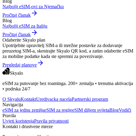
Blog
Najbolji eSIM-ovi za Njemačku
Pročitaj članak
Blog
Najbolji eSIM za Italiju
Pročitaj članak
Odaberite Skyalo plan
Upotrijebite upravitelj SIM-a ili mrežne postavke za dodavanje
preuzetog SIM-a, skenirajte Skyalo QR kod, a zatim odaberite eSIM
za mobilne podatke kada ste spremni za povezivanje.
Pregledaj planove
Skyalo
eSIM za putovanje bez roaminga. 200+ zemalja • trenutna aktivacija
• podrska 24/7
O Skyalu
Kontakt
Uredivacka nacela
Partnerski program
Navigacija
eSIM za jednu zemlju
eSIM za regije
eSIM diljem svijeta
Blog
Vodiči
Pravila
Uvjeti koristenja
Pravila privatnosti
Kontakt i drustvene mreze