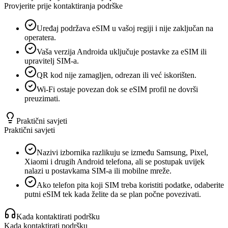
Provjerite prije kontaktiranja podrške
Uređaj podržava eSIM u vašoj regiji i nije zaključan na
operatera.
Vaša verzija Androida uključuje postavke za eSIM ili
upravitelj SIM-a.
QR kod nije zamagljen, odrezan ili već iskorišten.
Wi-Fi ostaje povezan dok se eSIM profil ne dovrši
preuzimati.
Praktični savjeti
Praktični savjeti
Nazivi izbornika razlikuju se između Samsung, Pixel,
Xiaomi i drugih Android telefona, ali se postupak uvijek
nalazi u postavkama SIM-a ili mobilne mreže.
Ako telefon pita koji SIM treba koristiti podatke, odaberite
putni eSIM tek kada želite da se plan počne povezivati.
Kada kontaktirati podršku
Kada kontaktirati podršku