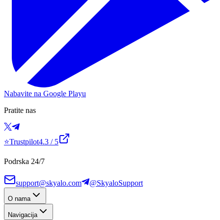
Nabavite na Google Playu
Pratite nas
⭐
Trustpilot
4.3
/ 5
Podrska 24/7
support@skyalo.com
@SkyaloSupport
O nama
Navigacija