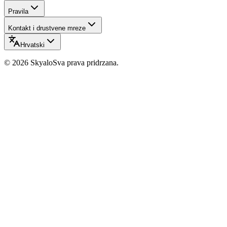
Pravila
Kontakt i drustvene mreze
Hrvatski
©
2026
Skyalo
Sva prava pridrzana.