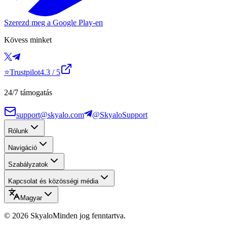
Szerezd meg a Google Play-en
Kövess minket
⭐
Trustpilot
4.3
/ 5
24/7 támogatás
support@skyalo.com
@SkyaloSupport
Rólunk
Navigáció
Szabályzatok
Kapcsolat és közösségi média
Magyar
©
2026
Skyalo
Minden jog fenntartva.