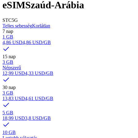
eSIM
Szaúd-Arábia
STC
5G
Teljes sebesség
Korlátlan
7 nap
1 GB
4,86 USD
4,86 USD
/GB
15 nap
3 GB
Népszerű
12,99 USD
4,33 USD
/GB
30 nap
3 GB
13,83 USD
4,61 USD
/GB
5 GB
18,99 USD
3,8 USD
/GB
10 GB
Legjobb választás