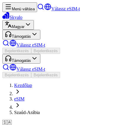
Válassz eSIM-t
Menü váltása
Skyalo
Magyar
Támogatás
Válassz eSIM-t
Bejelentkezés
Bejelentkezés
Támogatás
Válassz eSIM-t
Bejelentkezés
Bejelentkezés
Kezdőlap
eSIM
Szaúd-Arábia
🇸🇦