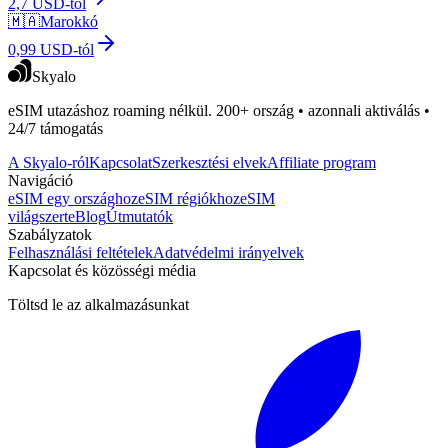
2,7 USD-tól
🇲🇦
Marokkó
0,99 USD-tól
Skyalo
eSIM utazáshoz roaming nélkül. 200+ ország • azonnali aktiválás •
24/7 támogatás
A Skyalo-ról
Kapcsolat
Szerkesztési elvek
Affiliate program
Navigáció
eSIM egy országhoz
eSIM régiókhoz
eSIM
világszerte
Blog
Útmutatók
Szabályzatok
Felhasználási feltételek
Adatvédelmi irányelvek
Kapcsolat és közösségi média
Töltsd le az alkalmazásunkat