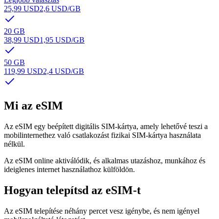
25,99 USD
2,6 USD
/GB
20 GB
38,99 USD
1,95 USD
/GB
50 GB
119,99 USD
2,4 USD
/GB
Mi az eSIM
Az eSIM egy beépített digitális SIM-kártya, amely lehetővé teszi a
mobilinternethez való csatlakozást fizikai SIM-kártya használata
nélkül.
Az eSIM online aktiválódik, és alkalmas utazáshoz, munkához és
ideiglenes internet használathoz külföldön.
Hogyan telepítsd az eSIM-t
Az eSIM telepítése néhány percet vesz igénybe, és nem igényel