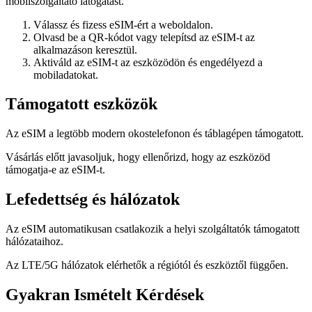
mobilszolgáltató látogatást.
Válassz és fizess eSIM-ért a weboldalon.
Olvasd be a QR-kódot vagy telepítsd az eSIM-t az
alkalmazáson keresztül.
Aktiváld az eSIM-t az eszközödön és engedélyezd a
mobiladatokat.
Támogatott eszközök
Az eSIM a legtöbb modern okostelefonon és táblagépen támogatott.
Vásárlás előtt javasoljuk, hogy ellenőrizd, hogy az eszközöd
támogatja-e az eSIM-t.
Lefedettség és hálózatok
Az eSIM automatikusan csatlakozik a helyi szolgáltatók támogatott
hálózataihoz.
Az LTE/5G hálózatok elérhetők a régiótól és eszköztől függően.
Gyakran Ismételt Kérdések