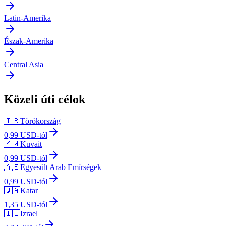
Latin-Amerika
Észak-Amerika
Central Asia
Közeli úti célok
🇹🇷
Törökország
0,99 USD-tól
🇰🇼
Kuvait
0,99 USD-tól
🇦🇪
Egyesült Arab Emírségek
0,99 USD-tól
🇶🇦
Katar
1,35 USD-tól
🇮🇱
Izrael