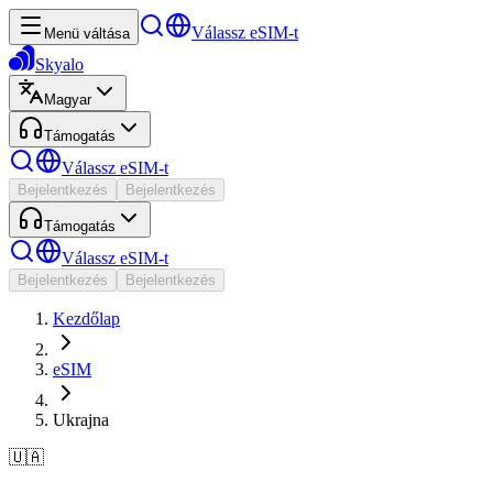
Válassz eSIM-t
Menü váltása
Skyalo
Magyar
Támogatás
Válassz eSIM-t
Bejelentkezés
Bejelentkezés
Támogatás
Válassz eSIM-t
Bejelentkezés
Bejelentkezés
Kezdőlap
eSIM
Ukrajna
🇺🇦