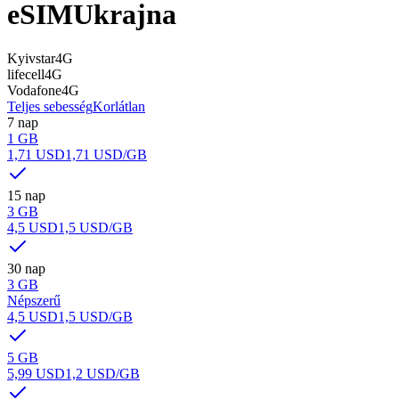
eSIM
Ukrajna
Kyivstar
4G
lifecell
4G
Vodafone
4G
Teljes sebesség
Korlátlan
7 nap
1 GB
1,71 USD
1,71 USD
/GB
15 nap
3 GB
4,5 USD
1,5 USD
/GB
30 nap
3 GB
Népszerű
4,5 USD
1,5 USD
/GB
5 GB
5,99 USD
1,2 USD
/GB