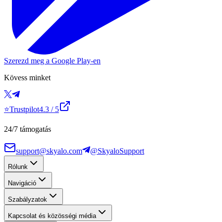
Szerezd meg a Google Play-en
Kövess minket
⭐
Trustpilot
4.3
/ 5
24/7 támogatás
support@skyalo.com
@SkyaloSupport
Rólunk
Navigáció
Szabályzatok
Kapcsolat és közösségi média