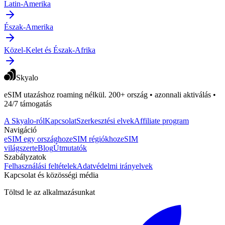
Latin-Amerika
Észak-Amerika
Közel-Kelet és Észak-Afrika
Skyalo
eSIM utazáshoz roaming nélkül. 200+ ország • azonnali aktiválás •
24/7 támogatás
A Skyalo-ról
Kapcsolat
Szerkesztési elvek
Affiliate program
Navigáció
eSIM egy országhoz
eSIM régiókhoz
eSIM
világszerte
Blog
Útmutatók
Szabályzatok
Felhasználási feltételek
Adatvédelmi irányelvek
Kapcsolat és közösségi média
Töltsd le az alkalmazásunkat