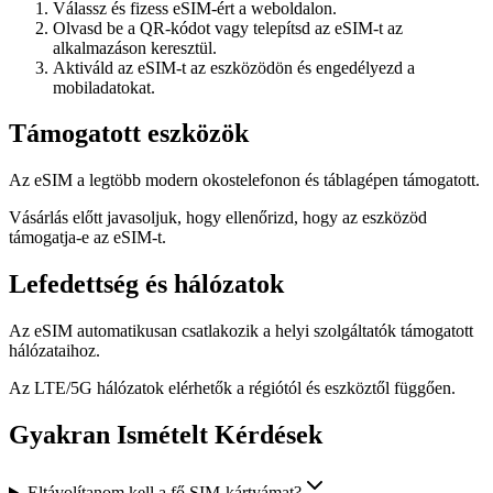
Válassz és fizess eSIM-ért a weboldalon.
Olvasd be a QR-kódot vagy telepítsd az eSIM-t az
alkalmazáson keresztül.
Aktiváld az eSIM-t az eszközödön és engedélyezd a
mobiladatokat.
Támogatott eszközök
Az eSIM a legtöbb modern okostelefonon és táblagépen támogatott.
Vásárlás előtt javasoljuk, hogy ellenőrizd, hogy az eszközöd
támogatja-e az eSIM-t.
Lefedettség és hálózatok
Az eSIM automatikusan csatlakozik a helyi szolgáltatók támogatott
hálózataihoz.
Az LTE/5G hálózatok elérhetők a régiótól és eszköztől függően.
Gyakran Ismételt Kérdések
Eltávolítanom kell a fő SIM-kártyámat?