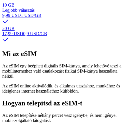
10 GB
Legjobb választás
9,99 USD
1 USD
/GB
20 GB
17,99 USD
0,9 USD
/GB
Mi az eSIM
Az eSIM egy beépített digitális SIM-kártya, amely lehetővé teszi a
mobilinternethez való csatlakozást fizikai SIM-kártya használata
nélkül.
Az eSIM online aktiválódik, és alkalmas utazáshoz, munkához és
ideiglenes internet használathoz külföldön.
Hogyan telepítsd az eSIM-t
Az eSIM telepítése néhány percet vesz igénybe, és nem igényel
mobilszolgáltató látogatást.