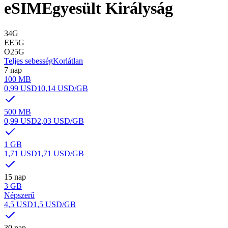
eSIM
Egyesült Királyság
3
4G
EE
5G
O2
5G
Teljes sebesség
Korlátlan
7 nap
100 MB
0,99 USD
10,14 USD
/GB
500 MB
0,99 USD
2,03 USD
/GB
1 GB
1,71 USD
1,71 USD
/GB
15 nap
3 GB
Népszerű
4,5 USD
1,5 USD
/GB
30 nap