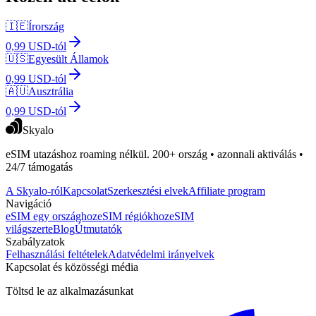
🇮🇪
Írország
0,99 USD-tól
🇺🇸
Egyesült Államok
0,99 USD-tól
🇦🇺
Ausztrália
0,99 USD-tól
Skyalo
eSIM utazáshoz roaming nélkül. 200+ ország • azonnali aktiválás •
24/7 támogatás
A Skyalo-ról
Kapcsolat
Szerkesztési elvek
Affiliate program
Navigáció
eSIM egy országhoz
eSIM régiókhoz
eSIM
világszerte
Blog
Útmutatók
Szabályzatok
Felhasználási feltételek
Adatvédelmi irányelvek
Kapcsolat és közösségi média
Töltsd le az alkalmazásunkat