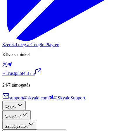
Szerezd meg a Google Play-en
Kövess minket
⭐
Trustpilot
4.3
/ 5
24/7 támogatás
support@skyalo.com
@SkyaloSupport
Rólunk
Navigáció
Szabályzatok