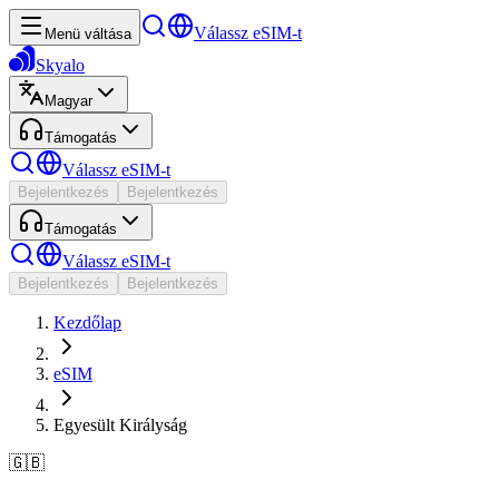
Válassz eSIM-t
Menü váltása
Skyalo
Magyar
Támogatás
Válassz eSIM-t
Bejelentkezés
Bejelentkezés
Támogatás
Válassz eSIM-t
Bejelentkezés
Bejelentkezés
Kezdőlap
eSIM
Egyesült Királyság
🇬🇧