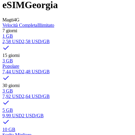
eSIM
Georgia
Magti
4G
Velocità Completa
Illimitato
7 giorni
1 GB
2,58 USD
2,58 USD
/GB
15 giorni
3 GB
Popolare
7,44 USD
2,48 USD
/GB
30 giorni
3 GB
7,92 USD
2,64 USD
/GB
5 GB
9,99 USD
2 USD
/GB
10 GB
Scelta Migliore