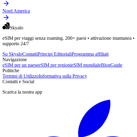
Nord America
Skyalo
eSIM per viaggi senza roaming. 200+ paesi • attivazione istantanea •
supporto 24/7
Su Skyalo
Contatti
Principi Editoriali
Programma affiliati
Navigazione
eSIM per un paese
eSIM per regioni
eSIM mondiale
Blog
Guide
Politiche
Termini di Utilizzo
Informativa sulla Privacy
Contatti e Social
Scarica la nostra app