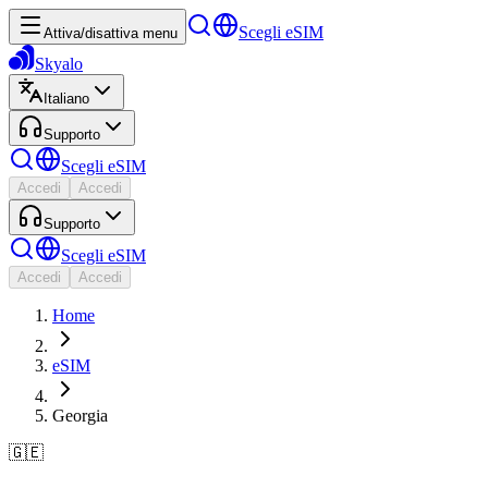
Scegli eSIM
Attiva/disattiva menu
Skyalo
Italiano
Supporto
Scegli eSIM
Accedi
Accedi
Supporto
Scegli eSIM
Accedi
Accedi
Home
eSIM
Georgia
🇬🇪