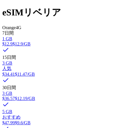
eSIM
リベリア
Orange
4G
7日間
1 GB
$12.9
$12.9
/GB
15日間
3 GB
人気
$34.41
$11.47
/GB
30日間
3 GB
$36.57
$12.19
/GB
5 GB
おすすめ
$47.99
$9.6
/GB