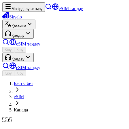
eSIM таңдау
Мәзірді ауыстыру
Skyalo
Қазақша
Қолдау
eSIM таңдау
Кіру
Кіру
Қолдау
eSIM таңдау
Кіру
Кіру
Басты бет
eSIM
Канада
🇨🇦