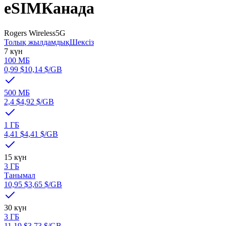
eSIM
Канада
Rogers Wireless
5G
Толық жылдамдық
Шексіз
7 күн
100 MБ
0,99 $
10,14 $
/GB
500 MБ
2,4 $
4,92 $
/GB
1 ГБ
4,41 $
4,41 $
/GB
15 күн
3 ГБ
Танымал
10,95 $
3,65 $
/GB
30 күн
3 ГБ
11,19 $
3,73 $
/GB