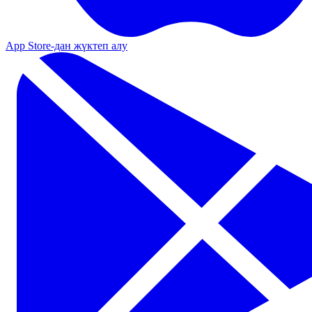
App Store-дан жүктеп алу