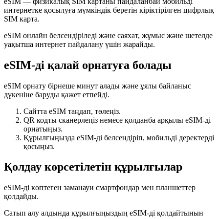
eSIM — физикалық SIM картаны пайдаланбай мобильді
интернетке қосылуға мүмкіндік беретін кіріктірілген цифрлық
SIM карта.
eSIM онлайн белсендіріледі және саяхат, жұмыс және шетелде
уақытша интернет пайдалану үшін жарайды.
eSIM-ді қалай орнатуға болады
eSIM орнату бірнеше минут алады және ұялы байланыс
дүкеніне баруды қажет етпейді.
Сайтта eSIM таңдап, төлеңіз.
QR кодты сканерлеңіз немесе қолданба арқылы eSIM-ді
орнатыңыз.
Құрылғыңызда eSIM-ді белсендіріп, мобильді деректерді
қосыңыз.
Қолдау көрсетілетін құрылғылар
eSIM-ді көптеген заманауи смартфондар мен планшеттер
қолдайды.
Сатып алу алдында құрылғыңыздың eSIM-ді қолдайтынын