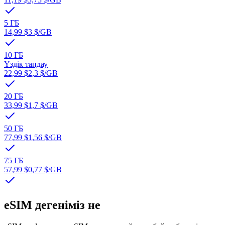
5 ГБ
14,99 $
3 $
/GB
10 ГБ
Үздік таңдау
22,99 $
2,3 $
/GB
20 ГБ
33,99 $
1,7 $
/GB
50 ГБ
77,99 $
1,56 $
/GB
75 ГБ
57,99 $
0,77 $
/GB
eSIM дегеніміз не