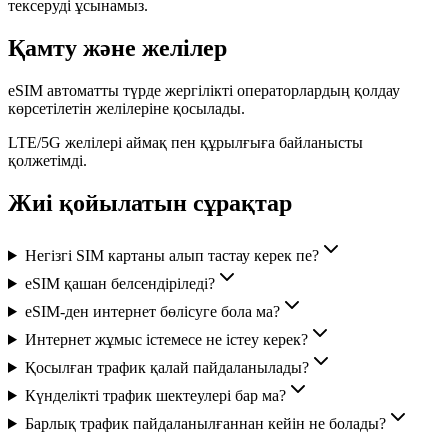
тексеруді ұсынамыз.
Қамту және желілер
eSIM автоматты түрде жергілікті операторлардың қолдау
көрсетілетін желілеріне қосылады.
LTE/5G желілері аймақ пен құрылғыға байланысты
қолжетімді.
Жиі қойылатын сұрақтар
Негізгі SIM картаны алып тастау керек пе?
eSIM қашан белсендіріледі?
eSIM-ден интернет бөлісуге бола ма?
Интернет жұмыс істемесе не істеу керек?
Қосылған трафик қалай пайдаланылады?
Күнделікті трафик шектеулері бар ма?
Барлық трафик пайдаланылғаннан кейін не болады?