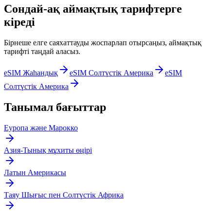
Сондай-ақ аймақтық тарифтерге
кіреді
Бірнеше елге саяхаттауды жоспарлап отырсаңыз, аймақтық
тарифті таңдай аласыз.
eSIM Жаһандық
eSIM Солтүстік Америка
eSIM
Солтүстік Америка
Танымал бағыттар
Еуропа және Марокко
Азия-Тынық мұхиты өңірі
Латын Америкасы
Таяу Шығыс пен Солтүстік Африка