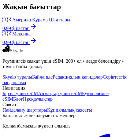
Жақын бағыттар
🇺🇸
Америка Құрама Штаттары
0,99 $ бастап
🇲🇽
Мексика
0,99 $ бастап
Skyalo
Роумингсіз саяхат үшін eSIM. 200+ ел • лезде белсендіру •
тәулік бойы қолдау
Skyalo туралы
Байланыс
Редакциялық қағидалар
Серіктестік
бағдарлама
Навигация
Бір ел үшін eSIM
Аймақтар үшін eSIM
Бүкіл әлемге
eSIM
Блог
Нұсқаулықтар
Саясат
Пайдалану шарттары
Құпиялылық саясаты
Байланыс және әлеуметтік желілер
Қолданбамызды жүктеп алыңыз