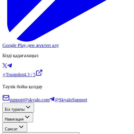
Google Play-ден жүктеп алу
Бізді қадағалаңыз
⭐
Trustpilot
4.3
/ 5
Тәулік бойы қолдау
support@skyalo.com
@SkyaloSupport
Біз туралы
Навигация
Саясат