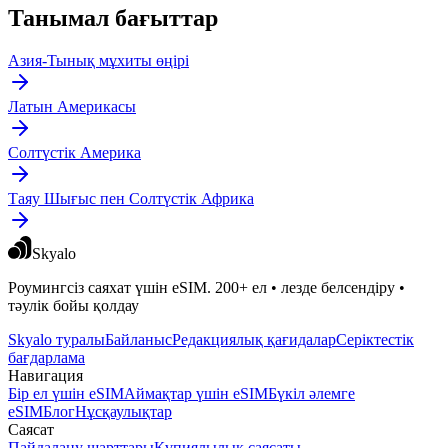
Танымал бағыттар
Азия-Тынық мұхиты өңірі
Латын Америкасы
Солтүстік Америка
Таяу Шығыс пен Солтүстік Африка
Skyalo
Роумингсіз саяхат үшін eSIM. 200+ ел • лезде белсендіру •
тәулік бойы қолдау
Skyalo туралы
Байланыс
Редакциялық қағидалар
Серіктестік
бағдарлама
Навигация
Бір ел үшін eSIM
Аймақтар үшін eSIM
Бүкіл әлемге
eSIM
Блог
Нұсқаулықтар
Саясат
Пайдалану шарттары
Құпиялылық саясаты