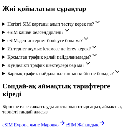
Жиі қойылатын сұрақтар
Негізгі SIM картаны алып тастау керек пе?
eSIM қашан белсендіріледі?
eSIM-ден интернет бөлісуге бола ма?
Интернет жұмыс істемесе не істеу керек?
Қосылған трафик қалай пайдаланылады?
Күнделікті трафик шектеулері бар ма?
Барлық трафик пайдаланылғаннан кейін не болады?
Сондай-ақ аймақтық тарифтерге
кіреді
Бірнеше елге саяхаттауды жоспарлап отырсаңыз, аймақтық
тарифті таңдай аласыз.
eSIM Еуропа және Марокко
eSIM Жаһандық