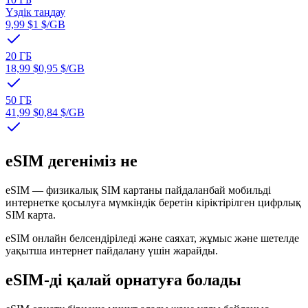
Үздік таңдау
9,99 $
1 $
/GB
20 ГБ
18,99 $
0,95 $
/GB
50 ГБ
41,99 $
0,84 $
/GB
eSIM дегеніміз не
eSIM — физикалық SIM картаны пайдаланбай мобильді
интернетке қосылуға мүмкіндік беретін кіріктірілген цифрлық
SIM карта.
eSIM онлайн белсендіріледі және саяхат, жұмыс және шетелде
уақытша интернет пайдалану үшін жарайды.
eSIM-ді қалай орнатуға болады