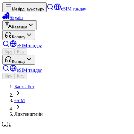
eSIM таңдау
Мәзірді ауыстыру
Skyalo
Қазақша
Қолдау
eSIM таңдау
Кіру
Кіру
Қолдау
eSIM таңдау
Кіру
Кіру
Басты бет
eSIM
Лихтенштейн
🇱🇮