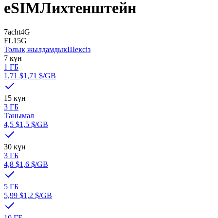
eSIM
Лихтенштейн
7acht
4G
FL1
5G
Толық жылдамдық
Шексіз
7 күн
1 ГБ
1,71 $
1,71 $
/GB
15 күн
3 ГБ
Танымал
4,5 $
1,5 $
/GB
30 күн
3 ГБ
4,8 $
1,6 $
/GB
5 ГБ
5,99 $
1,2 $
/GB
10 ГБ