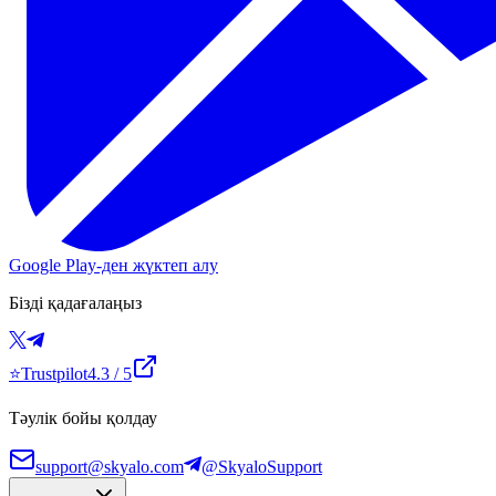
Google Play-ден жүктеп алу
Бізді қадағалаңыз
⭐
Trustpilot
4.3
/ 5
Тәулік бойы қолдау
support@skyalo.com
@SkyaloSupport