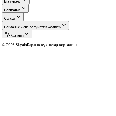
Біз туралы
Навигация
Саясат
Байланыс және әлеуметтік желілер
Қазақша
©
2026
Skyalo
Барлық құқықтар қорғалған.