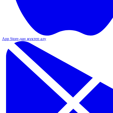
App Store-дан жүктеп алу