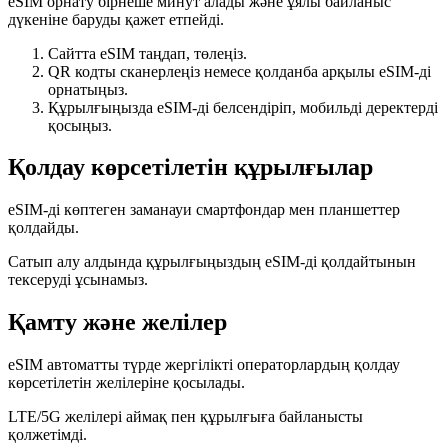
eSIM орнату бірнеше минут алады және ұялы байланыс
дүкеніне баруды қажет етпейді.
Сайтта eSIM таңдап, төлеңіз.
QR кодты сканерлеңіз немесе қолданба арқылы eSIM-ді
орнатыңыз.
Құрылғыңызда eSIM-ді белсендіріп, мобильді деректерді
қосыңыз.
Қолдау көрсетілетін құрылғылар
eSIM-ді көптеген заманауи смартфондар мен планшеттер
қолдайды.
Сатып алу алдында құрылғыңыздың eSIM-ді қолдайтынын
тексеруді ұсынамыз.
Қамту және желілер
eSIM автоматты түрде жергілікті операторлардың қолдау
көрсетілетін желілеріне қосылады.
LTE/5G желілері аймақ пен құрылғыға байланысты
қолжетімді.